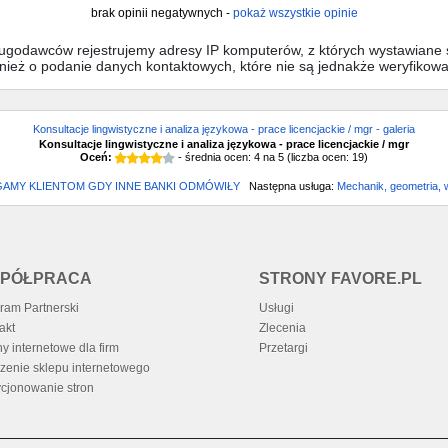
brak opinii negatywnych -
pokaż wszystkie opinie
sługodawców rejestrujemy adresy IP komputerów, z których wystawiane s
wnież o podanie danych kontaktowych, które nie są jednakże weryfikow
Konsultacje lingwistyczne i analiza językowa - prace licencjackie / mgr - galeria
Konsultacje lingwistyczne i analiza językowa - prace licencjackie / mgr
Oceń:
- średnia ocen:
4
na
5
(liczba ocen:
19
)
AMY KLIENTOM GDY INNE BANKI ODMÓWIŁY
Następna usługa:
Mechanik, geometria, 
PÓŁPRACA
STRONY FAVORE.PL
ram Partnerski
Usługi
akt
Zlecenia
ny internetowe dla firm
Przetargi
zenie sklepu internetowego
cjonowanie stron