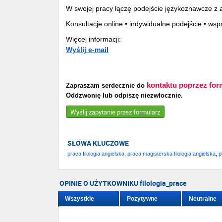
W swojej pracy łączę podejście językoznawcze 
Konsultacje online • indywidualne podejście • ws
Więcej informacji:
Wyślij e-mail
kontaktu poprzez for
Zapraszam serdecznie do
Oddzwonię lub odpiszę niezwłocznie.
Wyślij zapytanie przez formularz
SŁOWA KLUCZOWE
praca filologia angielska
,
praca magisterska filologia angielska
,
p
OPINIE O UŻYTKOWNIKU filologia_prace
Wszystkie
Pozytywne
Neutralne