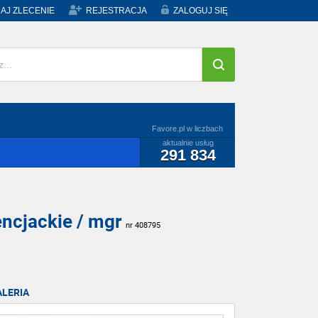
AJ ZLECENIE
REJESTRACJA
ZALOGUJ SIĘ
Favore.pl w liczbach
aktualnie usług
291 834
cencjackie / mgr
nr 408795
ALERIA