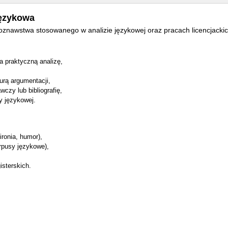
językowa
koznawstwa stosowanego w analizie językowej oraz pracach licencjackic
na praktyczną analizę,
urą argumentacji,
wczy lub bibliografię,
y językowej.
ronia, humor),
rpusy językowe),
isterskich.