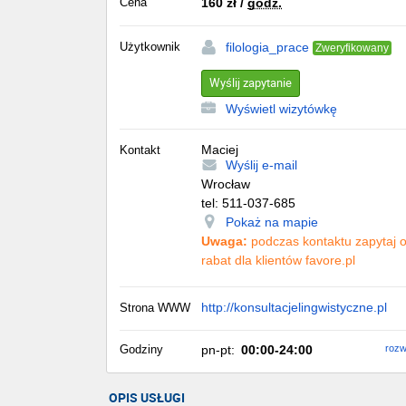
Cena
160
zł
/
godz.
Użytkownik
filologia_prace
Zweryfikowany
Wyślij zapytanie
Wyświetl wizytówkę
Maciej
Kontakt
Wyślij e-mail
Wrocław
tel:
511-037-685
Pokaż na mapie
Uwaga:
podczas kontaktu zapytaj 
rabat dla klientów favore.pl
http://konsultacjelingwistyczne.pl
Strona WWW
Godziny
pn-pt:
00:00-24:00
rozw
OPIS USŁUGI