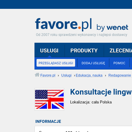
Od 2007 roku sprawdzeni wykonawcy i najlepsi dostawcy
USŁUGI
PRODUKTY
ZLECENI
PRZEGLĄDASZ USŁUGI
DODAJ USŁUGĘ
POMOC
Favore.pl
›
Usługi
›
Edukacja, nauka
›
Redagowanie 
Konsultacje lingw
Lokalizacja: cała Polska
INFORMACJE