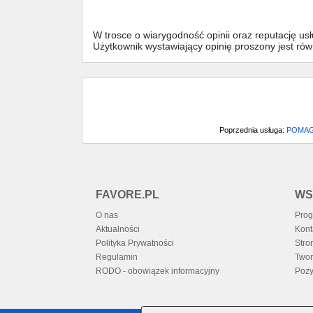
W trosce o wiarygodność opinii oraz reputację u
Użytkownik wystawiający opinię proszony jest ró
Poprzednia usługa:
POMAG
FAVORE.PL
WS
O nas
Prog
Aktualności
Kont
Polityka Prywatności
Stro
Regulamin
Twor
RODO - obowiązek informacyjny
Pozy