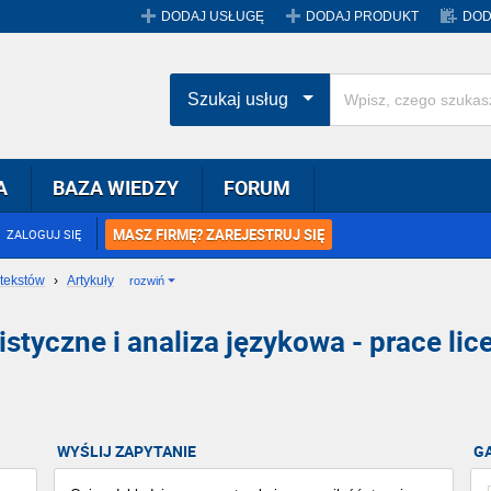
DODAJ USŁUGĘ
DODAJ PRODUKT
DOD
Szukaj usług
A
BAZA WIEDZY
FORUM
MASZ FIRMĘ? ZAREJESTRUJ SIĘ
ZALOGUJ SIĘ
tekstów
›
Artykuły
rozwiń
istyczne i analiza językowa - prace li
WYŚLIJ ZAPYTANIE
G