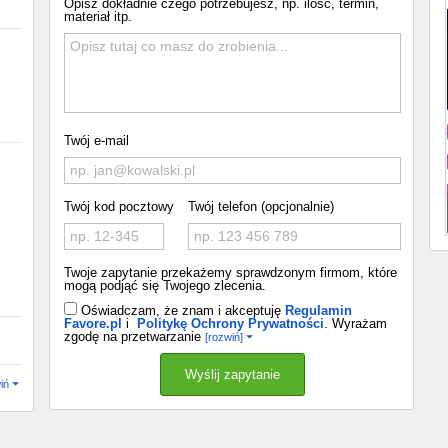
Opisz dokładnie czego potrzebujesz, np. ilość, termin,
materiał itp.
Twój e-mail
Twój kod pocztowy
Twój telefon (opcjonalnie)
o
Twoje zapytanie przekażemy sprawdzonym firmom, które
mogą podjąć się Twojego zlecenia.
Oświadczam, że znam i akceptuję
Regulamin
Favore.pl
i
Politykę Ochrony Prywatności
. Wyrażam
zgodę na przetwarzanie
[rozwiń]
iń