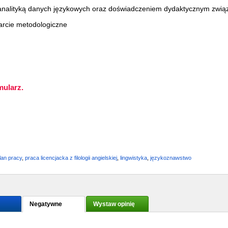
z analityką danych językowych oraz doświadczeniem dydaktycznym zwi
parcie metodologiczne
mularz.
lan pracy
,
praca licencjacka z filologii angielskiej
,
lingwistyka
,
językoznawstwo
Negatywne
Wystaw opinię