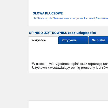
SŁOWA KLUCZOWE
obróbka cnc
,
obróbka aluminium cnc
,
obróbka metali
,
frezowani
OPINIE O UŻYTKOWNIKU zobaluslugispolka
Wszystkie
Pozytywne
Neutralne
W trosce o wiarygodność opinii oraz reputację u
Użytkownik wystawiający opinię proszony jest ró