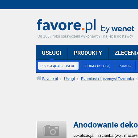
Od 2007 roku sprawdzeni wykonawcy i najlepsi dostawcy
USŁUGI
PRODUKTY
ZLECENI
PRZEGLĄDASZ USŁUGI
DODAJ USŁUGĘ
POMOC
Favore.pl
›
Usługi
›
Rzemiosło i przemysł Trzcianka
Anodowanie dekor
Lokalizacja: Trzcianka (woj. mazowi