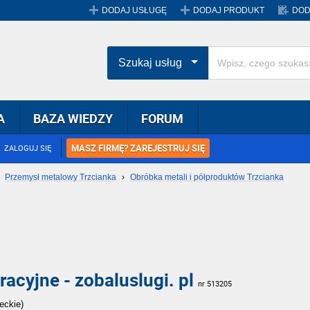
DODAJ USŁUGĘ
DODAJ PRODUKT
DOD
Szukaj usług
A
BAZA WIEDZY
FORUM
MASZ FIRMĘ? ZAREJESTRUJ SIĘ
ZALOGUJ SIĘ
›
Przemysł metalowy Trzcianka
›
Obróbka metali i półproduktów Trzcianka
acyjne - zobaluslugi. pl
nr 513205
eckie)