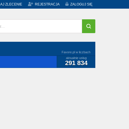
AJ ZLECENIE
REJESTRACJA
ZALOGUJ SIĘ
Favore.pl w liczbach
aktualnie usług
291 834