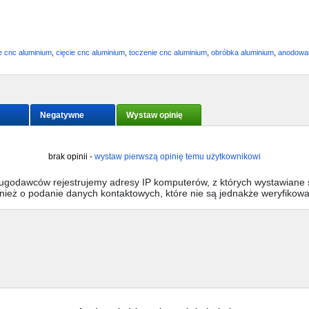
e cnc aluminium
,
cięcie cnc aluminium
,
toczenie cnc aluminium
,
obróbka aluminium
,
anodowan
Negatywne
Wystaw opinię
brak opinii -
wystaw pierwszą opinię temu użytkownikowi
sługodawców rejestrujemy adresy IP komputerów, z których wystawiane s
wnież o podanie danych kontaktowych, które nie są jednakże weryfikow