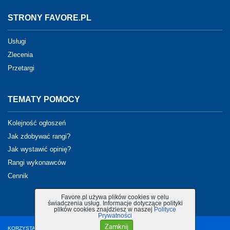
STRONY FAVORE.PL
Usługi
Zlecenia
Przetargi
TEMATY POMOCY
Kolejność ogłoszeń
Jak zdobywać rangi?
Jak wystawić opinię?
Rangi wykonawców
Cennik
Favore.pl używa plików cookies w celu
świadczenia usług. Informacje dotyczące polityki
plików cookies znajdziesz w naszej
Polityce
Prywatności
Zamknij
KORZYSTANIE Z PORTALU OZNACZA AKCEPTACJĘ
REGULAMINU