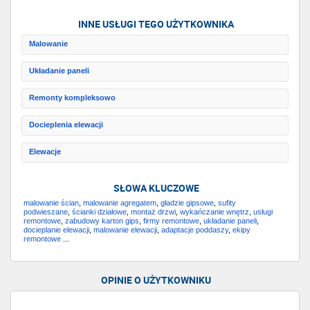
INNE USŁUGI TEGO UŻYTKOWNIKA
Malowanie
Układanie paneli
Remonty kompleksowo
Docieplenia elewacji
Elewacje
SŁOWA KLUCZOWE
malowanie ścian
,
malowanie agregatem
,
gładzie gipsowe
,
sufity
podwieszane
,
ścianki działowe
,
montaż drzwi
,
wykańczanie wnętrz
,
usługi
remontowe
,
zabudowy karton gips
,
firmy remontowe
,
układanie paneli
,
docieplanie elewacji
,
malowanie elewacji
,
adaptacje poddaszy
,
ekipy
remontowe
...
OPINIE O UŻYTKOWNIKU