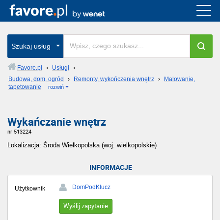
Szukaj usług
Favore.pl
›
Usługi
›
Budowa, dom, ogród
›
Remonty, wykończenia wnętrz
›
Malowanie,
tapetowanie
rozwiń
Wykańczanie wnętrz
nr 513224
Lokalizacja: Środa Wielkopolska (woj. wielkopolskie)
INFORMACJE
DomPodKlucz
Użytkownik
Wyślij zapytanie