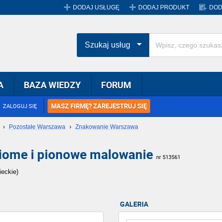
DODAJ USŁUGĘ
DODAJ PRODUKT
DOD
Szukaj usług
A
BAZA WIEDZY
FORUM
MASZ FIRMĘ? ZAREJESTRUJ SIĘ
ZALOGUJ SIĘ
›
Pozostałe Warszawa
›
Znakowanie Warszawa
iome i pionowe malowanie
nr 513561
eckie)
GALERIA