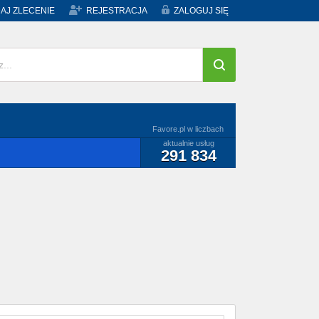
AJ ZLECENIE
REJESTRACJA
ZALOGUJ SIĘ
Favore.pl w liczbach
aktualnie usług
291 834