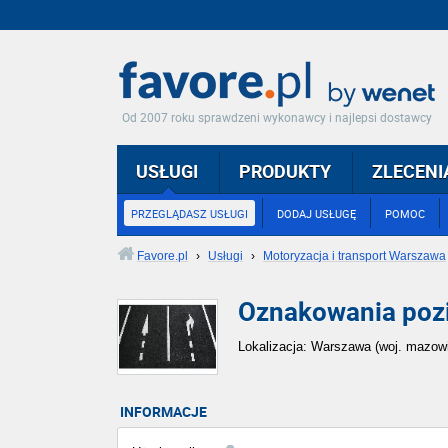
Od 2007 roku sprawdzeni wykonawcy i najlepsi dostawcy
USŁUGI
PRODUKTY
ZLECENI
PRZEGLĄDASZ USŁUGI
DODAJ USŁUGĘ
POMOC
Favore.pl
›
Usługi
›
Motoryzacja i transport Warszawa
Oznakowania poz
Lokalizacja: Warszawa (woj. mazowi
INFORMACJE