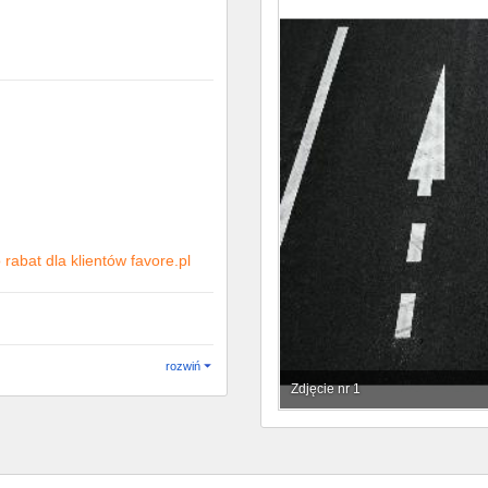
rabat dla klientów favore.pl
rozwiń
Zdjęcie nr 1