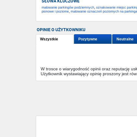
SŁOWA KLUCZOWE
malowanie parkingów podziemnych
,
oznakowanie miejsc parki
pionowe i poziome
,
malowanie oznaczeń poziomych na parking
OPINIE O UŻYTKOWNIKU
Wszystkie
Pozytywne
Neutralne
W trosce o wiarygodność opinii oraz reputację u
Użytkownik wystawiający opinię proszony jest ró