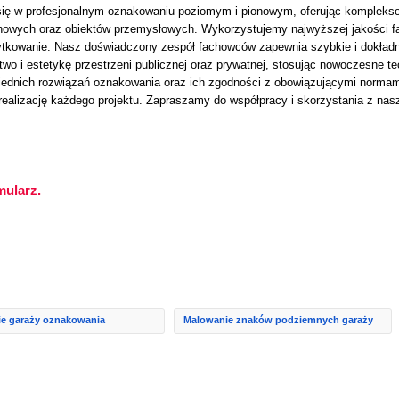
 się w profesjonalnym oznakowaniu poziomym i pionowym, oferując komplekso
owych oraz obiektów przemysłowych. Wykorzystujemy najwyższej jakości farby
ytkowanie. Nasz doświadczony zespół fachowców zapewnia szybkie i dokładn
wo i estetykę przestrzeni publicznej oraz prywatnej, stosując nowoczesne te
ednich rozwiązań oznakowania oraz ich zgodności z obowiązującymi normami
realizację każdego projektu. Zapraszamy do współpracy i skorzystania z na
mularz.
e garaży oznakowania
Malowanie znaków podziemnych garaży