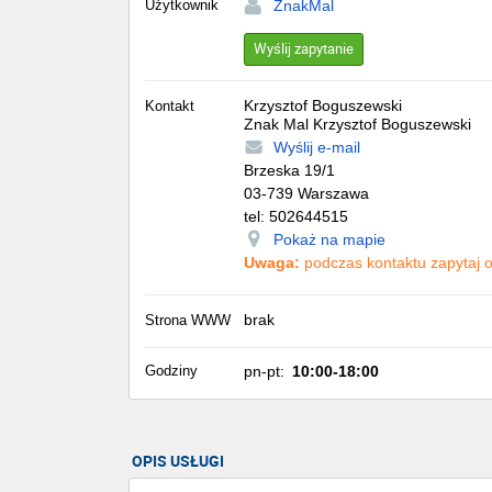
Użytkownik
ZnakMal
Wyślij zapytanie
Krzysztof Boguszewski
Kontakt
Znak Mal Krzysztof Boguszewski
Wyślij e-mail
Brzeska 19/1
03-739
Warszawa
tel:
502644515
Pokaż na mapie
Uwaga:
podczas kontaktu zapytaj o 
brak
Strona WWW
Godziny
pn-pt:
10:00-18:00
OPIS USŁUGI