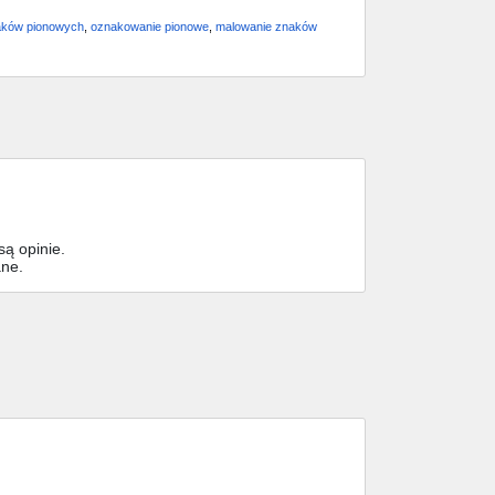
aków pionowych
,
oznakowanie pionowe
,
malowanie znaków
ą opinie.
ane.