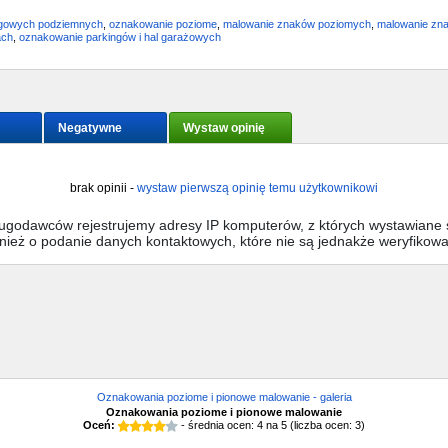
ngowych podziemnych
,
oznakowanie poziome
,
malowanie znaków poziomych
,
malowanie zn
ach
,
oznakowanie parkingów i hal garażowych
Negatywne
Wystaw opinię
brak opinii -
wystaw pierwszą opinię temu użytkownikowi
sługodawców rejestrujemy adresy IP komputerów, z których wystawiane s
wnież o podanie danych kontaktowych, które nie są jednakże weryfikow
Oznakowania poziome i pionowe malowanie - galeria
Oznakowania poziome i pionowe malowanie
Oceń:
- średnia ocen:
4
na
5
(liczba ocen:
3
)