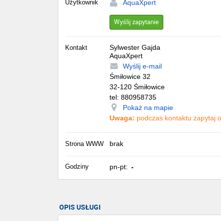
Użytkownik
AquaXpert
Wyślij zapytanie
Sylwester Gajda
Kontakt
AquaXpert
Wyślij e-mail
Śmiłowice 32
32-120
Śmiłowice
tel:
880958735
Pokaż na mapie
Uwaga:
podczas kontaktu zapytaj o 
brak
Strona WWW
Godziny
pn-pt:
-
OPIS USŁUGI