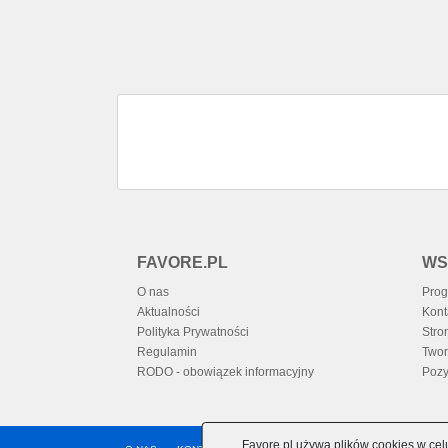
FAVORE.PL
WS
O nas
Prog
Aktualności
Kont
Polityka Prywatności
Stro
Regulamin
Twor
RODO - obowiązek informacyjny
Pozy
Favore.pl używa plików cookies w cel