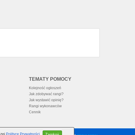
TEMATY POMOCY
Kolejność ogłoszeń
Jak zdobywać rangi?
Jak wystawić opinię?
Rangi wykonawców
Cennik
Zamknij
szej
Polityce Prywatności