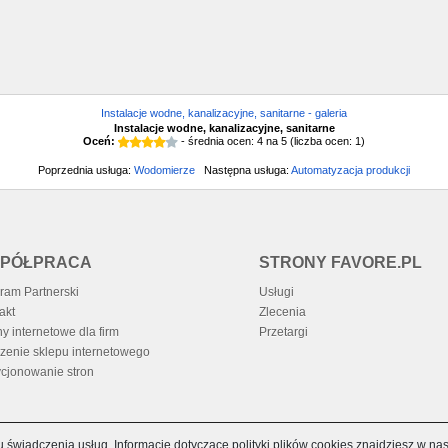
Instalacje wodne, kanalizacyjne, sanitarne - galeria
Instalacje wodne, kanalizacyjne, sanitarne
Oceń:
- średnia ocen:
4
na
5
(liczba ocen:
1
)
Poprzednia usługa:
Wodomierze
Następna usługa:
Automatyzacja produkcji
PÓŁPRACA
STRONY FAVORE.PL
ram Partnerski
Usługi
akt
Zlecenia
ny internetowe dla firm
Przetargi
zenie sklepu internetowego
cjonowanie stron
u świadczenia usług. Informacje dotyczące polityki plików cookies znajdziesz w na