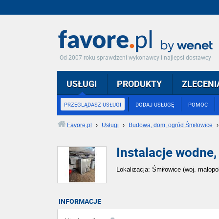
Od 2007 roku sprawdzeni wykonawcy i najlepsi dostawcy
USŁUGI
PRODUKTY
ZLECENI
PRZEGLĄDASZ USŁUGI
DODAJ USŁUGĘ
POMOC
Favore.pl
›
Usługi
›
Budowa, dom, ogród Śmiłowice
Instalacje wodne,
Lokalizacja: Śmiłowice (woj. małopo
INFORMACJE