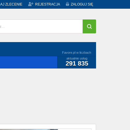
AJ ZLECENIE
REJESTRACJA
ZALOGUJ SIĘ
Favore.pl w liczbach
aktualnie usług
291 835