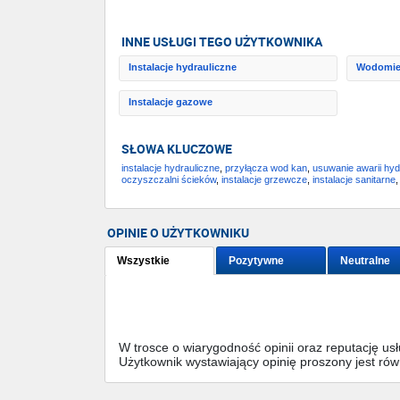
INNE USŁUGI TEGO UŻYTKOWNIKA
Instalacje hydrauliczne
Wodomie
Instalacje gazowe
SŁOWA KLUCZOWE
instalacje hydrauliczne
,
przyłącza wod kan
,
usuwanie awarii hyd
oczyszczalni ścieków
,
instalacje grzewcze
,
instalacje sanitarne
OPINIE O UŻYTKOWNIKU
Wszystkie
Pozytywne
Neutralne
W trosce o wiarygodność opinii oraz reputację u
Użytkownik wystawiający opinię proszony jest ró