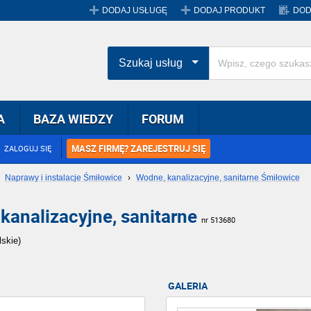
DODAJ USŁUGĘ
DODAJ PRODUKT
DOD
Szukaj usług
A
BAZA WIEDZY
FORUM
MASZ FIRMĘ? ZAREJESTRUJ SIĘ
ZALOGUJ SIĘ
›
Naprawy i instalacje Śmiłowice
›
Wodne, kanalizacyjne, sanitarne Śmiłowice
 kanalizacyjne, sanitarne
nr 513680
lskie)
GALERIA