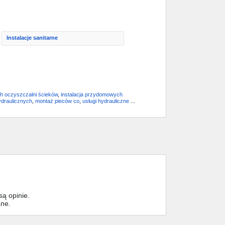
Instalacje sanitarne
 oczyszczalni ścieków
,
instalacja przydomowych
ydraulicznych
,
montaż pieców co
,
usługi hydrauliczne
...
ą opinie.
ane.