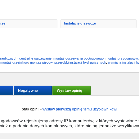
rze
Instalacje grzewcze
raulicznych
,
centralne ogrzewanie
,
montaż ogrzewania podłogowego
,
montaż przydomowych
,
montaż grzejników
,
montaż pieców
,
przeróbki instalacji hydraulicznych
,
wymiana instalacji h
Negatywne
Wystaw opinię
brak opinii -
wystaw pierwszą opinię temu użytkownikowi
sługodawców rejestrujemy adresy IP komputerów, z których wystawiane s
wnież o podanie danych kontaktowych, które nie są jednakże weryfikow