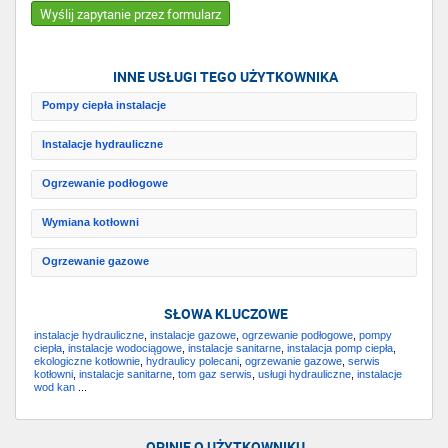
Wyślij zapytanie przez formularz
INNE USŁUGI TEGO UŻYTKOWNIKA
Pompy ciepła instalacje
Instalacje hydrauliczne
Ogrzewanie podłogowe
Wymiana kotłowni
Ogrzewanie gazowe
SŁOWA KLUCZOWE
instalacje hydrauliczne
,
instalacje gazowe
,
ogrzewanie podłogowe
,
pompy
ciepła
,
instalacje wodociągowe
,
instalacje sanitarne
,
instalacja pomp ciepła
,
ekologiczne kotłownie
,
hydraulicy polecani
,
ogrzewanie gazowe
,
serwis
kotłowni
,
instalacje sanitarne
,
tom gaz serwis
,
usługi hydrauliczne
,
instalacje
wod kan
...
OPINIE O UŻYTKOWNIKU