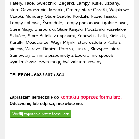
Patery, Tace, Świeczniki, Zegarki, Lampy, Kufle, Dzbany,
stare Odznaczenia, Medale, Ordery, stare Orzełki, Wojskowe
Czapki, Mundury, Stare Szable, Kordziki, Noże, Tasaki,
Lampy naftowe, Żyrandole, Lampy podłogowe i gabinetowe,
Stare Mapy, Starodruki, Stare Książki, Pocztówki, wszelakie
Sztućce, Stare Butelki z napisami, Zabawki - Lalki, Kieliszki,
Karafki, Moździerze, Wagi, Młynki, stare ozdobne Kafle z
pieców, Witraże, Donice, Poroża, Lustra, Skrzypce, stare
Samowary ... i inne przedmioty z Epoki ... nie sposób
wymienić wsz. czym mogę być zainteresowany.
TELEFON - 603 / 567 / 304
kontaktu poprzez formularz.
Zapraszam serdecznie do
Oddzwonię lub odpiszę niezwłocznie.
Wyślij zapytanie przez formularz