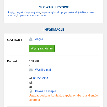
SŁOWA KLUCZOWE
kupię
,
antyki
,
skup antyków
,
kupię antyki
,
skup
,
gotówka
,
dojeżdżam
,
skup
staroci
,
kupię starocie
,
zadzwoń
INFORMACJE
Antyki
Użytkownik
Wyślij zapytanie
ANTYKI -
Kontakt
-
Wyślij e-mail
-
-
tel:
603567304
tel:
-
fax: -
Pokaż na mapie
Uwaga:
podczas kontaktu zapytaj o rabat dla klientów
favore.pl