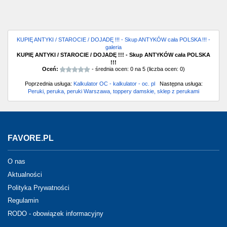
KUPIĘ ANTYKI / STAROCIE / DOJADĘ !!! - Skup ANTYKÓW cała POLSKA !!! -
galeria
KUPIĘ ANTYKI / STAROCIE / DOJADĘ !!! - Skup ANTYKÓW cała POLSKA
!!!
Oceń:
- średnia ocen:
0
na
5
(liczba ocen:
0
)
Poprzednia usługa:
Kalkulator OC - kalkulator - oc. pl
Następna usługa:
Peruki, peruka, peruki Warszawa, toppery damskie, sklep z perukami
FAVORE.PL
O nas
Aktualności
Polityka Prywatności
Regulamin
RODO - obowiązek informacyjny