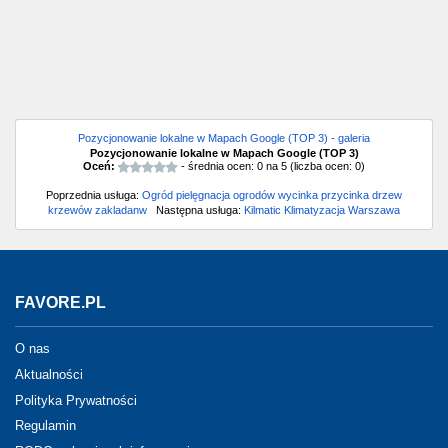
Pozycjonowanie lokalne w Mapach Google (TOP 3) - galeria
Pozycjonowanie lokalne w Mapach Google (TOP 3)
Oceń:
- średnia ocen:
0
na
5
(liczba ocen:
0
)
Poprzednia usługa:
Ogród pielęgnacja ogrodów wycinka przycinka drzew
krzewów zakladanw
Następna usługa:
Kilmatic Klimatyzacja Warszawa
FAVORE.PL
O nas
Aktualności
Polityka Prywatności
Regulamin