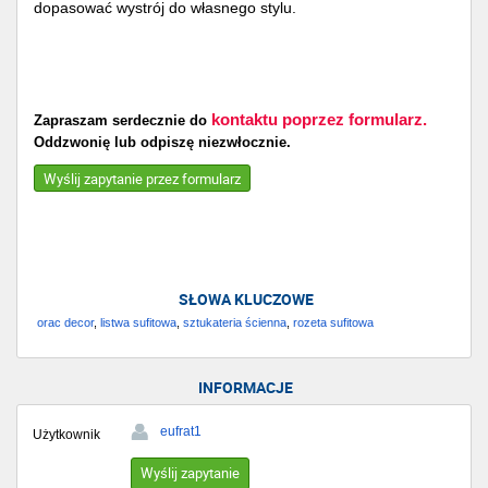
dopasować wystrój do własnego stylu.
kontaktu poprzez formularz.
Zapraszam serdecznie do
Oddzwonię lub odpiszę niezwłocznie.
Wyślij zapytanie przez formularz
SŁOWA KLUCZOWE
orac decor
,
listwa sufitowa
,
sztukateria ścienna
,
rozeta sufitowa
INFORMACJE
eufrat1
Użytkownik
Wyślij zapytanie