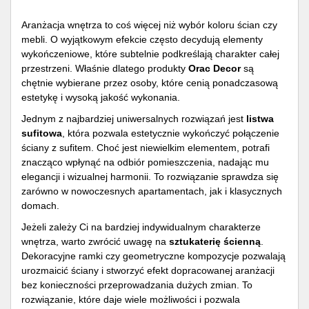
Aranżacja wnętrza to coś więcej niż wybór koloru ścian czy
mebli. O wyjątkowym efekcie często decydują elementy
wykończeniowe, które subtelnie podkreślają charakter całej
przestrzeni. Właśnie dlatego produkty
Orac Decor
są
chętnie wybierane przez osoby, które cenią ponadczasową
estetykę i wysoką jakość wykonania.
Jednym z najbardziej uniwersalnych rozwiązań jest
listwa
sufitowa
, która pozwala estetycznie wykończyć połączenie
ściany z sufitem. Choć jest niewielkim elementem, potrafi
znacząco wpłynąć na odbiór pomieszczenia, nadając mu
elegancji i wizualnej harmonii. To rozwiązanie sprawdza się
zarówno w nowoczesnych apartamentach, jak i klasycznych
domach.
Jeżeli zależy Ci na bardziej indywidualnym charakterze
wnętrza, warto zwrócić uwagę na
sztukaterię ścienną
.
Dekoracyjne ramki czy geometryczne kompozycje pozwalają
urozmaicić ściany i stworzyć efekt dopracowanej aranżacji
bez konieczności przeprowadzania dużych zmian. To
rozwiązanie, które daje wiele możliwości i pozwala