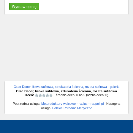
Wystaw opinię
Orac Decor, listwa sufitowa, sztukateria ścienna, rozeta sufitowa - galeria
Orac Decor, listwa sufitowa, sztukateria ścienna, rozeta sufitowa
Oceń:
- średnia ocen:
0
na
5
(liczba ocen:
0
)
Poprzednia usługa:
Motoreduktory walcowe - radius - radpol. pl
Następna
usługa:
Polskie Poradnie Medyczne