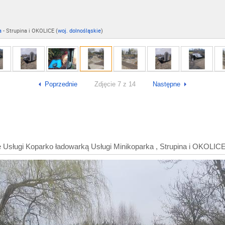
a
- Strupina i OKOLICE (
woj. dolnośląskie
)
Poprzednie
Zdjęcie 7 z 14
Następne
Usługi Koparko ładowarką Usługi Minikoparka , Strupina i OKOLICE