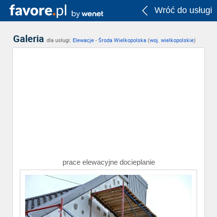
Wróć do usługi
Galeria
dla usługi:
Elewacje
-
Środa Wielkopolska
(
woj. wielkopolskie
)
prace elewacyjne docieplanie