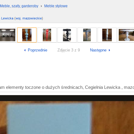
Meble, szafy, garderoby
›
Meble stylowe
a Lewicka
(
woj. mazowieckie
)
Poprzednie
Zdjęcie 3 z 9
Następne
 elementy toczone o dużych średnicach, Cegielnia Lewicka , maz