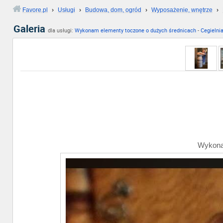
Favore.pl
›
Usługi
›
Budowa, dom, ogród
›
Wyposażenie, wnętrze
›
Galeria
dla usługi:
Wykonam elementy toczone o dużych średnicach
-
Cegielni
Wykonam