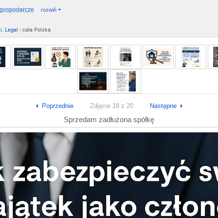
 gospodarcze
rozwiń
i. Legal
- cała Polska
Poprzednie
Zdjęcie 18 z 20
Następne
Sprzedam zadłużona spółkę