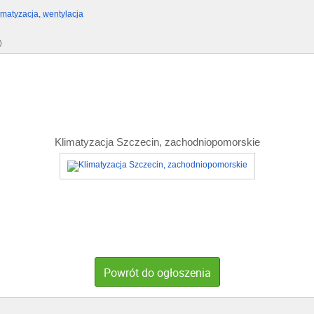
imatyzacja, wentylacja
)
Klimatyzacja Szczecin, zachodniopomorskie
Powrót do ogłoszenia