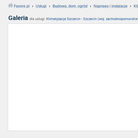
Favore.pl
›
Usługi
›
Budowa, dom, ogród
›
Naprawy i instalacje
›
Kl
Galeria
dla usługi:
Klimatyzacja Szczecin
-
Szczecin
(
woj. zachodniopomorskie