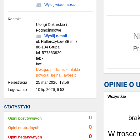
Wyślij wiadomość
Kontakt
- -
Usługi Dekarskie i
Podnośnikowe
N
Wyślij e-mail
ul. Hallerczyków 8B m. 7
86-134 Grupa
Pr
tel: 577363920
tel: -
fax: -
Uwaga:
podczas kontaktu
powołaj się na Favore.pl
OPINIE O
Rejestracja
25 mar 2026, 13:56
Logowanie
10 lip 2026, 6:53
Wszystkie
STATYSTYKI
Wystaw opinię
0
brak
Opini pozytywnych
0
Opini neutralnych
W trosce 
0
Opini negatywnych