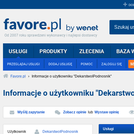
DO
Szukaj u
Od 2007 roku sprawdzeni wykonawcy i najlepsi dostawcy
USŁUGI
PRODUKTY
ZLECENIA
BAZA 
M
PRZEGLĄDAJ USŁUGI
DODAJ USŁUGĘ
POMOC
ZALOGUJ SIĘ
Favore.pl
›
Informacje o użytkowniku "DekarstwoIPodnosnik"
Informacje o użytkowniku "Dekarstw
Wyślij zapytanie
Zobacz opinie
lub
Wystaw opinię
Usługi
Użytkownik
DekarstwoIPodnosnik