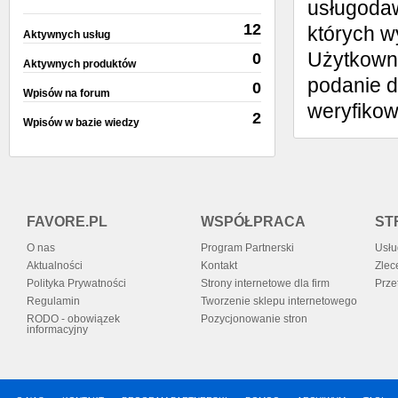
usługodaw
12
których w
Aktywnych usług
Użytkowni
0
Aktywnych produktów
podanie d
0
Wpisów na forum
weryfiko
2
Wpisów w bazie wiedzy
FAVORE.PL
WSPÓŁPRACA
ST
O nas
Program Partnerski
Usłu
Aktualności
Kontakt
Zlec
Polityka Prywatności
Strony internetowe dla firm
Prze
Regulamin
Tworzenie sklepu internetowego
RODO - obowiązek
Pozycjonowanie stron
informacyjny