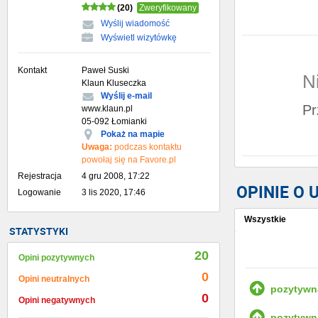
(20)
Zweryfikowany
Wyślij wiadomość
Wyświetl wizytówkę
Kontakt
Paweł Suski
N
Klaun Kluseczka
Wyślij e-mail
Pr
www.klaun.pl
05-092 Łomianki
Pokaż na mapie
Uwaga:
podczas kontaktu
powołaj się na Favore.pl
Rejestracja
4 gru 2008, 17:22
OPINIE O
Logowanie
3 lis 2020, 17:46
Wszystkie
STATYSTYKI
Wystaw opinię
20
Opini pozytywnych
0
Opini neutralnych
pozytywn
0
Opini negatywnych
pozytywn