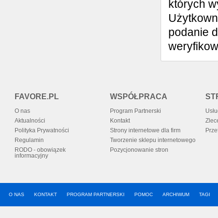
których w
Użytkowni
podanie d
weryfiko
FAVORE.PL
WSPÓŁPRACA
ST
O nas
Program Partnerski
Usłu
Aktualności
Kontakt
Zlec
Polityka Prywatności
Strony internetowe dla firm
Prze
Regulamin
Tworzenie sklepu internetowego
RODO - obowiązek
Pozycjonowanie stron
informacyjny
O NAS
KONTAKT
PROGRAM PARTNERSKI
POMOC
ARCHIWUM
TAGI