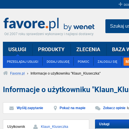
DO
Szukaj u
Od 2007 roku sprawdzeni wykonawcy i najlepsi dostawcy
USŁUGI
PRODUKTY
ZLECENIA
BAZA 
M
PRZEGLĄDAJ USŁUGI
DODAJ USŁUGĘ
POMOC
ZALOGUJ SIĘ
Favore.pl
›
Informacje o użytkowniku "Klaun_Kluseczka"
Informacje o użytkowniku "Klaun_Kl
Wyślij zapytanie
Pokaż na mapie
Zobacz opinie
l
Usługi
Użytkownik
Klaun_Kluseczka