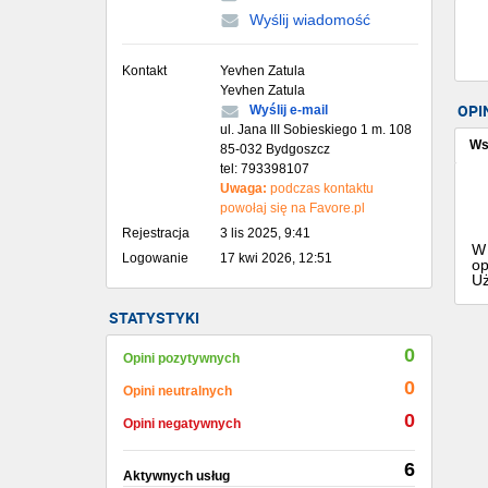
Wyślij wiadomość
Kontakt
Yevhen Zatula
Yevhen Zatula
OPI
Wyślij e-mail
ul. Jana III Sobieskiego 1 m. 108
Ws
85-032 Bydgoszcz
tel: 793398107
Uwaga:
podczas kontaktu
powołaj się na Favore.pl
Rejestracja
3 lis 2025, 9:41
W 
Logowanie
17 kwi 2026, 12:51
op
Uż
STATYSTYKI
0
Opini pozytywnych
0
Opini neutralnych
0
Opini negatywnych
6
Aktywnych usług