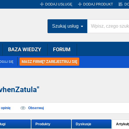
DODAJ USŁUGĘ
DODAJ PRODUKT
DO
Szukaj usług
BAZA WIEDZY
FORUM
MASZ FIRMĘ? ZAREJESTRUJ SIĘ
OGUJ SIĘ
vhenZatula"
opinię
Obserwuj
ługi
Produkty
Dyskusje
Artykuł