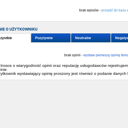
brak wpisów -
przejdź do bazy 
NIE O UŻYTKOWNIKU
zystkie
Pozytywne
Neutralne
Negaty
brak opinii -
wystaw pierwszą opinię tem
trosce o wiarygodność opinii oraz reputację usługodawców rejestruje
inie.
ytkownik wystawiający opinię proszony jest również o podanie danych 