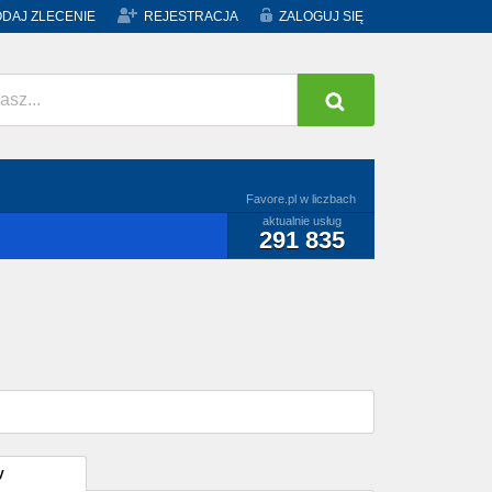
DAJ ZLECENIE
REJESTRACJA
ZALOGUJ SIĘ
Favore.pl w liczbach
aktualnie usług
291 835
y