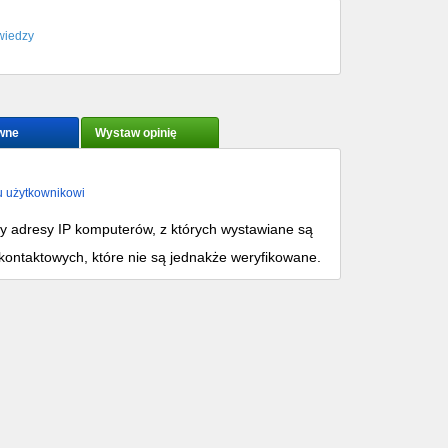
wiedzy
wne
Wystaw opinię
u użytkownikowi
my adresy IP komputerów, z których wystawiane są
kontaktowych, które nie są jednakże weryfikowane.