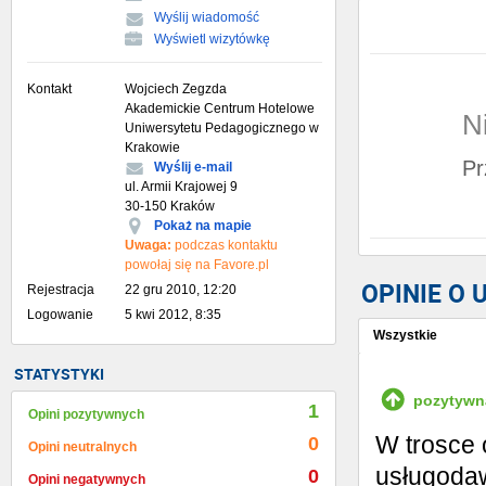
Wyślij wiadomość
Wyświetl wizytówkę
Kontakt
Wojciech Zegzda
Akademickie Centrum Hotelowe
N
Uniwersytetu Pedagogicznego w
Krakowie
Pr
Wyślij e-mail
ul. Armii Krajowej 9
30-150 Kraków
Pokaż na mapie
Uwaga:
podczas kontaktu
powołaj się na Favore.pl
OPINIE O
Rejestracja
22 gru 2010, 12:20
Logowanie
5 kwi 2012, 8:35
Wszystkie
Wystaw opinię
STATYSTYKI
pozytywn
1
Opini pozytywnych
W trosce 
0
Opini neutralnych
usługodaw
0
Opini negatywnych