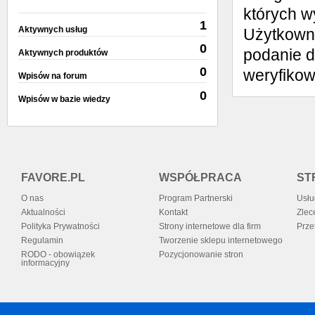
których w
1
Aktywnych usług
Użytkowni
0
podanie d
Aktywnych produktów
0
weryfiko
Wpisów na forum
0
Wpisów w bazie wiedzy
FAVORE.PL
WSPÓŁPRACA
ST
O nas
Program Partnerski
Usłu
Aktualności
Kontakt
Zlec
Polityka Prywatności
Strony internetowe dla firm
Prze
Regulamin
Tworzenie sklepu internetowego
RODO - obowiązek
Pozycjonowanie stron
informacyjny