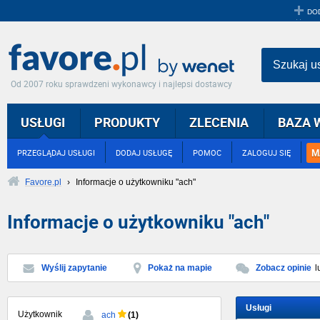
DO
Szukaj u
Od 2007 roku sprawdzeni wykonawcy i najlepsi dostawcy
USŁUGI
PRODUKTY
ZLECENIA
BAZA 
M
PRZEGLĄDAJ USŁUGI
DODAJ USŁUGĘ
POMOC
ZALOGUJ SIĘ
Favore.pl
›
Informacje o użytkowniku "ach"
Informacje o użytkowniku "ach"
Wyślij zapytanie
Pokaż na mapie
Zobacz opinie
l
Usługi
Użytkownik
(1)
ach