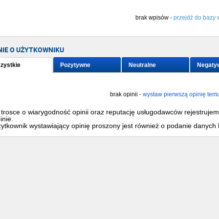
brak wpisów -
przejdź do bazy 
NIE O UŻYTKOWNIKU
zystkie
Pozytywne
Neutralne
Negaty
brak opinii -
wystaw pierwszą opinię tem
trosce o wiarygodność opinii oraz reputację usługodawców rejestruje
inie.
ytkownik wystawiający opinię proszony jest również o podanie danych 