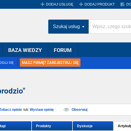
DODAJ USŁUGĘ
DODAJ PRODUKT
DO
Szukaj usług
BAZA WIEDZY
FORUM
MASZ FIRMĘ? ZAREJESTRUJ SIĘ
OGUJ SIĘ
rodzio"
Zobacz opinie
lub
Wystaw opinię
Obserwuj
ługi
Produkty
Dyskusje
Artykuł