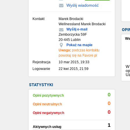
Wyślij wiadomość
Kontakt
Marek Brodacki
Wellnessland Marek Brodacki
OPI
Wyślij e-mail
Zemborzycka 59F
Ws
20-445 Lublin
Pokaż na mapie
Uwaga:
podczas kontaktu
powołaj się na Favore.pl
Rejestracja
10 mar 2015, 19:33
W 
Logowanie
22 kwi 2015, 21:59
op
Uż
STATYSTYKI
0
Opini pozytywnych
0
Opini neutralnych
0
Opini negatywnych
1
Aktywnych usług