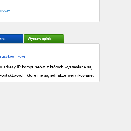
wiedzy
wne
Wystaw opinię
u użytkownikowi
my adresy IP komputerów, z których wystawiane są
kontaktowych, które nie są jednakże weryfikowane.