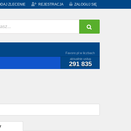
DAJ ZLECENIE
REJESTRACJA
ZALOGUJ SIĘ
Favore.pl w liczbach
aktualnie usług
291 835
y