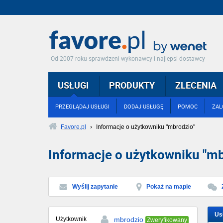
Od 2007 roku sprawdzeni wykonawcy i najlepsi dostawcy
USŁUGI
PRODUKTY
ZLECENIA
PRZEGLĄDAJ USŁUGI
DODAJ USŁUGĘ
POMOC
ZAL
Favore.pl
›
Informacje o użytkowniku "mbrodzio"
Informacje o użytkowniku "mb
Wyślij zapytanie
Pokaż na mapie
Us
Użytkownik
mbrodzio
Zweryfikowany