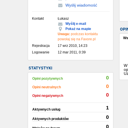
Wyślij wiadomość
Kontakt
Łukasz
Wyślij e-mail
OPI
Pokaż na mapie
Uwaga:
podczas kontaktu
Ws
powołaj się na Favore.pl
Rejestracja
17 wrz 2010, 14:23
Logowanie
12 mar 2011, 0:39
W 
STATYSTYKI
op
Uż
0
Opini pozytywnych
0
Opini neutralnych
0
Opini negatywnych
1
Aktywnych usług
0
Aktywnych produktów
0