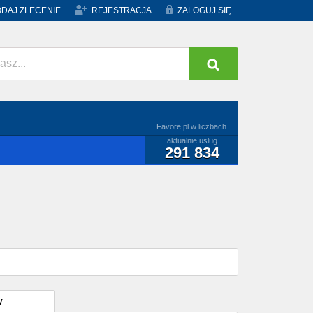
DAJ ZLECENIE
REJESTRACJA
ZALOGUJ SIĘ
Favore.pl w liczbach
aktualnie usług
291 834
y