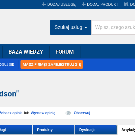
DODAJ USŁUGĘ
DODAJ PRODUKT
DO
Szukaj usług
BAZA WIEDZY
FORUM
MASZ FIRMĘ? ZAREJESTRUJ SIĘ
OGUJ SIĘ
dson"
Zobacz opinie
lub
Wystaw opinię
Obserwuj
ługi
Produkty
Dyskusje
Artykuł