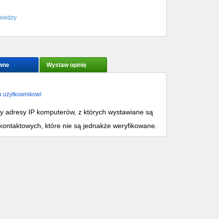
wiedzy
wne
Wystaw opinię
u użytkownikowi
my adresy IP komputerów, z których wystawiane są
kontaktowych, które nie są jednakże weryfikowane.