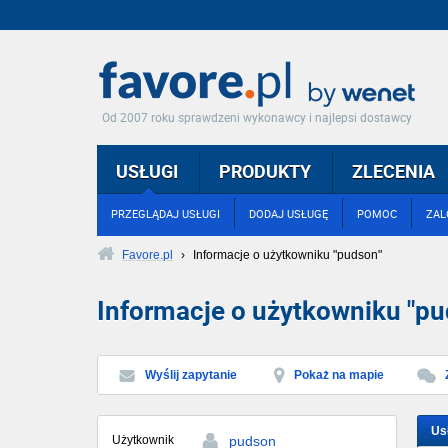
Od 2007 roku sprawdzeni wykonawcy i najlepsi dostawcy
USŁUGI
PRODUKTY
ZLECENIA
PRZEGLĄDAJ USŁUGI
DODAJ USŁUGĘ
POMOC
ZAL
Favore.pl
›
Informacje o użytkowniku "pudson"
Informacje o użytkowniku "pu
Wyślij zapytanie
Pokaż na mapie
Us
Użytkownik
pudson