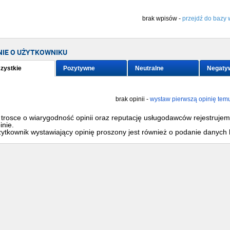
brak wpisów -
przejdź do bazy 
NIE O UŻYTKOWNIKU
zystkie
Pozytywne
Neutralne
Negaty
brak opinii -
wystaw pierwszą opinię tem
trosce o wiarygodność opinii oraz reputację usługodawców rejestruje
inie.
ytkownik wystawiający opinię proszony jest również o podanie danych 