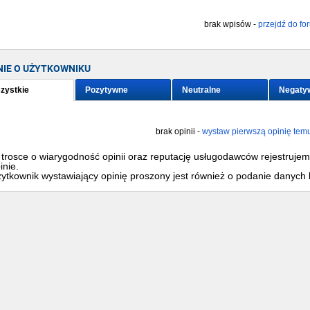
brak wpisów -
przejdź do fo
NIE O UŻYTKOWNIKU
zystkie
Pozytywne
Neutralne
Negaty
brak opinii -
wystaw pierwszą opinię tem
trosce o wiarygodność opinii oraz reputację usługodawców rejestruje
inie.
ytkownik wystawiający opinię proszony jest również o podanie danych 