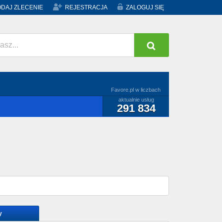
DAJ ZLECENIE
REJESTRACJA
ZALOGUJ SIĘ
Favore.pl w liczbach
aktualnie usług
291 834
y