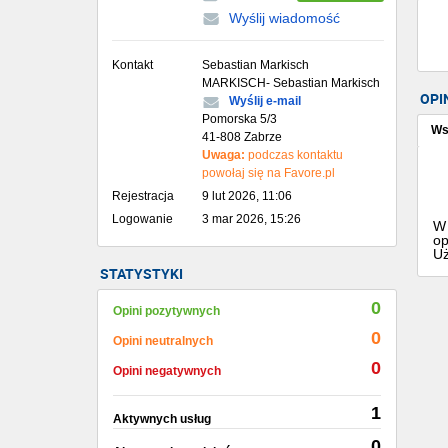
Wyślij wiadomość
Kontakt
Sebastian Markisch
MARKISCH- Sebastian Markisch
OPI
Wyślij e-mail
Pomorska 5/3
Ws
41-808 Zabrze
Uwaga:
podczas kontaktu
powołaj się na Favore.pl
Rejestracja
9 lut 2026, 11:06
Logowanie
3 mar 2026, 15:26
W 
op
Uż
STATYSTYKI
0
Opini pozytywnych
0
Opini neutralnych
0
Opini negatywnych
1
Aktywnych usług
0