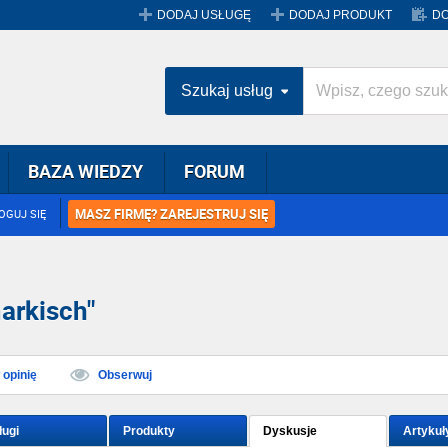
DODAJ USŁUGĘ
DODAJ PRODUKT
DO
Szukaj usług
BAZA WIEDZY
FORUM
MASZ FIRMĘ? ZAREJESTRUJ SIĘ
OGUJ SIĘ
arkisch"
opinię
Obserwuj
ługi
Produkty
Dyskusje
Artykuł