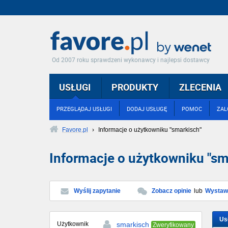
Od 2007 roku sprawdzeni wykonawcy i najlepsi dostawcy
USŁUGI
PRODUKTY
ZLECENIA
PRZEGLĄDAJ USŁUGI
DODAJ USŁUGĘ
POMOC
ZAL
Favore.pl
›
Informacje o użytkowniku "smarkisch"
Informacje o użytkowniku "sm
Wyślij zapytanie
Zobacz opinie
lub
Wystaw 
Us
Użytkownik
smarkisch
Zweryfikowany