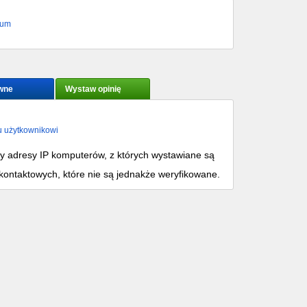
rum
wne
Wystaw opinię
u użytkownikowi
my adresy IP komputerów, z których wystawiane są
kontaktowych, które nie są jednakże weryfikowane.