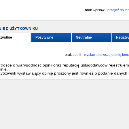
brak wpisów -
przejdź do fo
NIE O UŻYTKOWNIKU
zystkie
Pozytywne
Neutralne
Negaty
brak opinii -
wystaw pierwszą opinię tem
trosce o wiarygodność opinii oraz reputację usługodawców rejestruje
inie.
ytkownik wystawiający opinię proszony jest również o podanie danych 