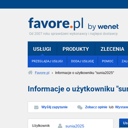
Od 2007 roku sprawdzeni wykonawcy i najlepsi dostawcy
USŁUGI
PRODUKTY
ZLECENIA
PRZEGLĄDAJ USŁUGI
DODAJ USŁUGĘ
POMOC
ZAL
Favore.pl
›
Informacje o użytkowniku "sunia2025"
Informacje o użytkowniku "su
Wyślij zapytanie
Zobacz opinie
lub
Wystaw 
Us
Użytkownik
sunia2025