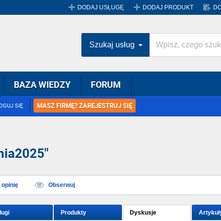
DODAJ USŁUGĘ
DODAJ PRODUKT
DO
Szukaj usług
BAZA WIEDZY
FORUM
MASZ FIRMĘ? ZAREJESTRUJ SIĘ
OGUJ SIĘ
nia2025"
opinię
Obserwuj
ługi
Produkty
Dyskusje
Artykuł