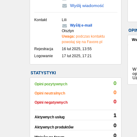
Wyślij wiadomość
Kontakt
Lili
Wyślij e-mail
OPI
Olsztyn
Uwaga:
podczas kontaktu
Ws
powołaj się na Favore.pl
Rejestracja
16 lut 2025, 13:55
Logowanie
17 lut 2025, 17:21
W 
STATYSTYKI
op
Uż
0
Opini pozytywnych
0
Opini neutralnych
0
Opini negatywnych
1
Aktywnych usług
0
Aktywnych produktów
0