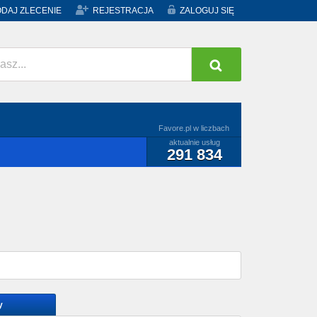
DAJ ZLECENIE
REJESTRACJA
ZALOGUJ SIĘ
Favore.pl w liczbach
aktualnie usług
291 834
y