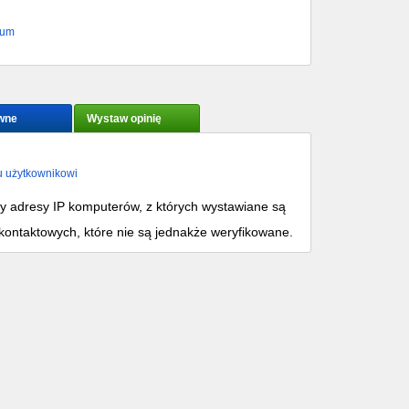
rum
wne
Wystaw opinię
u użytkownikowi
my adresy IP komputerów, z których wystawiane są
kontaktowych, które nie są jednakże weryfikowane.