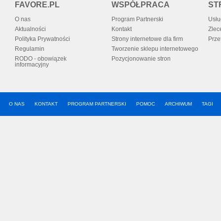
FAVORE.PL
WSPÓŁPRACA
ST
O nas
Program Partnerski
Usłu
Aktualności
Kontakt
Zlec
Polityka Prywatności
Strony internetowe dla firm
Prze
Regulamin
Tworzenie sklepu internetowego
RODO - obowiązek
Pozycjonowanie stron
informacyjny
O NAS
KONTAKT
PROGRAM PARTNERSKI
POMOC
ARCHIWUM
TAGI