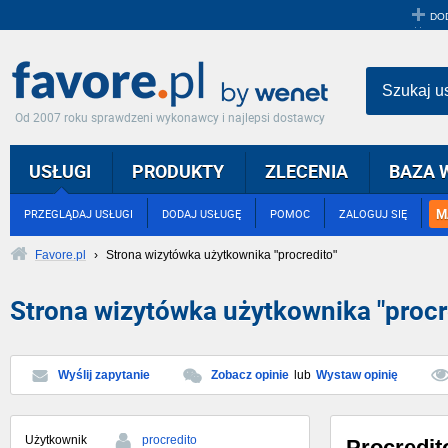
DO
Szukaj u
Od 2007 roku sprawdzeni wykonawcy i najlepsi dostawcy
USŁUGI
PRODUKTY
ZLECENIA
BAZA 
M
PRZEGLĄDAJ USŁUGI
DODAJ USŁUGĘ
POMOC
ZALOGUJ SIĘ
Favore.pl
›
Strona wizytówka użytkownika "procredito"
Strona wizytówka użytkownika "procr
Wyślij zapytanie
Zobacz opinie
lub
Wystaw opinię
Użytkownik
procredito
Procredit