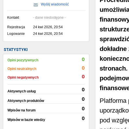
Wyślij wiadomość
umożliwia
Kontakt
- dane niedostępne -
finansowy
Rejestracja
24 kwi 2026, 20:54
strukturz
Logowanie
24 kwi 2026, 20:54
sprawdzić
dokładne 
STATYSTYKI
konieczno
0
Opini pozytywnych
stronach.
0
Opini neutralnych
0
podejmow
Opini negatywnych
finansowe
0
Aktywnych usług
0
Platforma 
Aktywnych produktów
0
uporządkow
Wpisów na forum
0
pod wzglę
Wpisów w bazie wiedzy