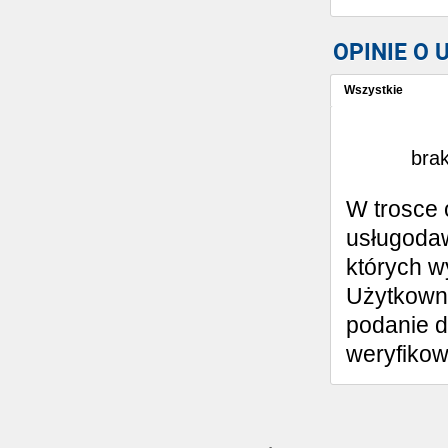
OPINIE O
Wszystkie
Wystaw opinię
brak
W trosce 
usługodaw
których w
Użytkowni
podanie d
weryfiko