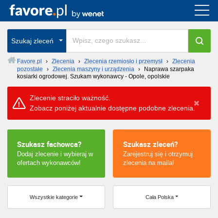
Cała Polska
Szukaj zleceń
wszystkie w całym kraju
Favore.pl
›
Zlecenia
›
Zlecenia rzemiosło i przemysł
›
Zlecenia
pozostałe
›
Zlecenia maszyny i urządzenia
›
Naprawa szarpaka
kosiarki ogrodowej. Szukam wykonawcy - Opole, opolskie
Zlecenie straciło ważność.
Zobacz poniżej aktualnie dostępne podobne zlecenia.
Szukasz fachowca?
Szukasz zleceń?
Dodaj zlecenie i wybieraj w
Zarejestruj się i otrzymuj
ofertach wykonawców!
zlecenia na maila!
Wszystkie kategorie
Cała Polska