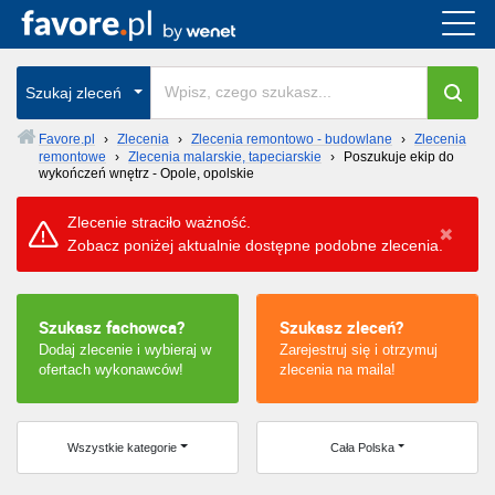
Cała Polska
Szukaj zleceń
wszystkie w całym kraju
Favore.pl
›
Zlecenia
›
Zlecenia remontowo - budowlane
›
Zlecenia
remontowe
›
Zlecenia malarskie, tapeciarskie
›
Poszukuje ekip do
wykończeń wnętrz - Opole, opolskie
Zlecenie straciło ważność.
Zobacz poniżej aktualnie dostępne podobne zlecenia.
Szukasz fachowca?
Szukasz zleceń?
Dodaj zlecenie i wybieraj w
Zarejestruj się i otrzymuj
ofertach wykonawców!
zlecenia na maila!
Wszystkie kategorie
Cała Polska