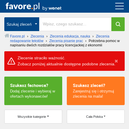
Cała Polska
Szukaj zleceń
wszystkie w całym kraju
Favore.pl
›
Zlecenia
›
Zlecenia edukacja, nauka
›
Zlecenia
redagowanie tekstów
›
Zlecenia pisanie prac
›
Potrzebna pomoc w
napisaniu dwóch rozdziałów pracy licencjackiej z ekonomii
Zlecenie straciło ważność.
Zobacz poniżej aktualnie dostępne podobne zlecenia.
Szukasz fachowca?
Szukasz zleceń?
Dodaj zlecenie i wybieraj w
Zarejestruj się i otrzymuj
ofertach wykonawców!
zlecenia na maila!
Wszystkie kategorie
Cała Polska