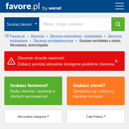
Cała Polska
Szukaj zleceń
wszystkie w całym kraju
Favore.pl
›
Zlecenia
›
Zlecenia remontowo - budowlane
›
Zlecenia
budowlane
›
Zlecenia architektoniczne
›
Szukam architekta z okolic
Wrocławia, dolnośląskie
Zlecenie straciło ważność.
Zobacz poniżej aktualnie dostępne podobne zlecenia.
Szukasz fachowca?
Szukasz zleceń?
Dodaj zlecenie i wybieraj w
Zarejestruj się i otrzymuj
ofertach wykonawców!
zlecenia na maila!
Wszystkie kategorie
Cała Polska