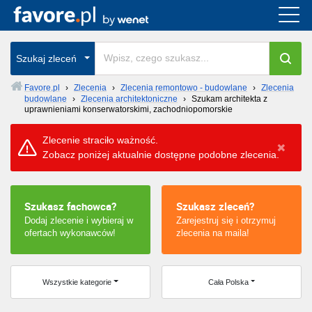
Cała Polska
Szukaj zleceń
wszystkie w całym kraju
Favore.pl
›
Zlecenia
›
Zlecenia remontowo - budowlane
›
Zlecenia
budowlane
›
Zlecenia architektoniczne
›
Szukam architekta z
uprawnieniami konserwatorskimi, zachodniopomorskie
Zlecenie straciło ważność.
Zobacz poniżej aktualnie dostępne podobne zlecenia.
Szukasz fachowca?
Szukasz zleceń?
Dodaj zlecenie i wybieraj w
Zarejestruj się i otrzymuj
ofertach wykonawców!
zlecenia na maila!
Wszystkie kategorie
Cała Polska