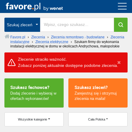
Cała Polska
Szukaj zleceń
wszystkie w całym kraju
Favore.pl
›
Zlecenia
›
Zlecenia remontowo - budowlane
›
Zlecenia
instalacyjne
›
Zlecenia elektryczne
›
Szukam firmy do wykonania
instalacji elektrycznej w domu w okolicach Andrychowa, małopolskie
Zlecenie straciło ważność.
Zobacz poniżej aktualnie dostępne podobne zlecenia.
Szukasz fachowca?
Szukasz zleceń?
Dodaj zlecenie i wybieraj w
Zarejestruj się i otrzymuj
ofertach wykonawców!
zlecenia na maila!
Wszystkie kategorie
Cała Polska