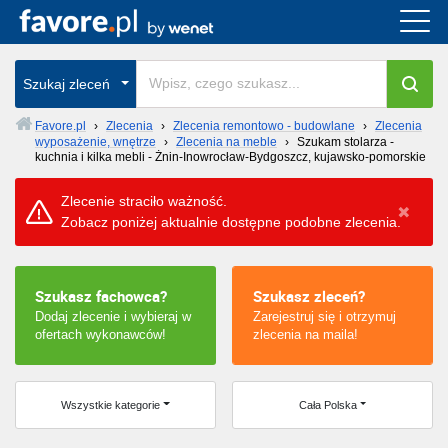
Cała Polska
Szukaj zleceń
wszystkie w całym kraju
Favore.pl
›
Zlecenia
›
Zlecenia remontowo - budowlane
›
Zlecenia
wyposażenie, wnętrze
›
Zlecenia na meble
›
Szukam stolarza -
kuchnia i kilka mebli - Żnin-Inowrocław-Bydgoszcz, kujawsko-pomorskie
Zlecenie straciło ważność.
Zobacz poniżej aktualnie dostępne podobne zlecenia.
Szukasz fachowca?
Szukasz zleceń?
Dodaj zlecenie i wybieraj w
Zarejestruj się i otrzymuj
ofertach wykonawców!
zlecenia na maila!
Wszystkie kategorie
Cała Polska