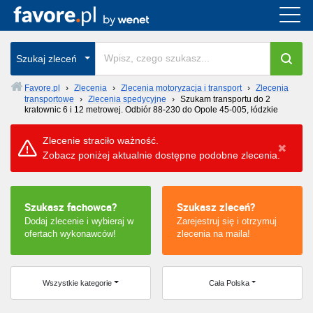
Cała Polska
Szukaj zleceń
wszystkie w całym kraju
Favore.pl
›
Zlecenia
›
Zlecenia motoryzacja i transport
›
Zlecenia
transportowe
›
Zlecenia spedycyjne
›
Szukam transportu do 2
kratownic 6 i 12 metrowej. Odbiór 88-230 do Opole 45-005, łódzkie
Zlecenie straciło ważność.
Zobacz poniżej aktualnie dostępne podobne zlecenia.
Szukasz fachowca?
Szukasz zleceń?
Dodaj zlecenie i wybieraj w
Zarejestruj się i otrzymuj
ofertach wykonawców!
zlecenia na maila!
Wszystkie kategorie
Cała Polska