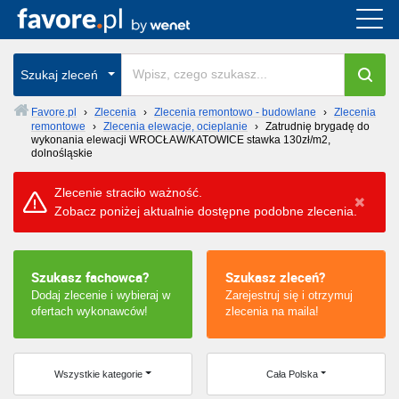
Cała Polska
Szukaj zleceń
wszystkie w całym kraju
Favore.pl
›
Zlecenia
›
Zlecenia remontowo - budowlane
›
Zlecenia
remontowe
›
Zlecenia elewacje, ocieplanie
›
Zatrudnię brygadę do
wykonania elewacji WROCŁAW/KATOWICE stawka 130zł/m2,
dolnośląskie
Zlecenie straciło ważność.
Zobacz poniżej aktualnie dostępne podobne zlecenia.
Szukasz fachowca?
Szukasz zleceń?
Dodaj zlecenie i wybieraj w
Zarejestruj się i otrzymuj
ofertach wykonawców!
zlecenia na maila!
Wszystkie kategorie
Cała Polska