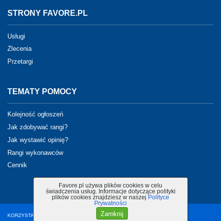
STRONY FAVORE.PL
Usługi
Zlecenia
Przetargi
TEMATY POMOCY
Kolejność ogłoszeń
Jak zdobywać rangi?
Jak wystawić opinię?
Rangi wykonawców
Cennik
Favore.pl używa plików cookies w celu
świadczenia usług. Informacje dotyczące polityki
plików cookies znajdziesz w naszej
Polityce
Prywatności
Zamknij
KORZYSTANIE Z PORTALU OZNACZA AKCEPTACJĘ
REGULAMINU