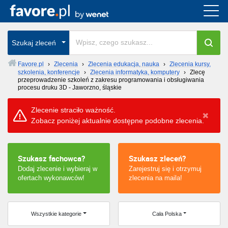
Cała Polska
Szukaj zleceń
wszystkie w całym kraju
Favore.pl
›
Zlecenia
›
Zlecenia edukacja, nauka
›
Zlecenia kursy,
szkolenia, konferencje
›
Zlecenia informatyka, komputery
›
Zlecę
przeprowadzenie szkoleń z zakresu programowania i obsługiwania
procesu druku 3D - Jaworzno, śląskie
Zlecenie straciło ważność.
Zobacz poniżej aktualnie dostępne podobne zlecenia.
Szukasz fachowca?
Szukasz zleceń?
Dodaj zlecenie i wybieraj w
Zarejestruj się i otrzymuj
ofertach wykonawców!
zlecenia na maila!
Wszystkie kategorie
Cała Polska