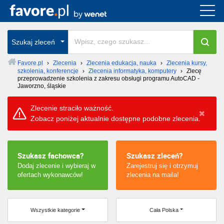
Cała Polska
Szukaj zleceń
wszystkie w całym kraju
Favore.pl
›
Zlecenia
›
Zlecenia edukacja, nauka
›
Zlecenia kursy,
szkolenia, konferencje
›
Zlecenia informatyka, komputery
›
Zlecę
przeprowadzenie szkolenia z zakresu obsługi programu AutoCAD -
Jaworzno, śląskie
Zlecenie straciło ważność.
Zobacz poniżej aktualnie dostępne podobne zlecenia.
Szukasz fachowca?
Szukasz zleceń?
Dodaj zlecenie i wybieraj w
Zarejestruj się i otrzymuj
ofertach wykonawców!
zlecenia na maila!
Wszystkie kategorie
Cała Polska