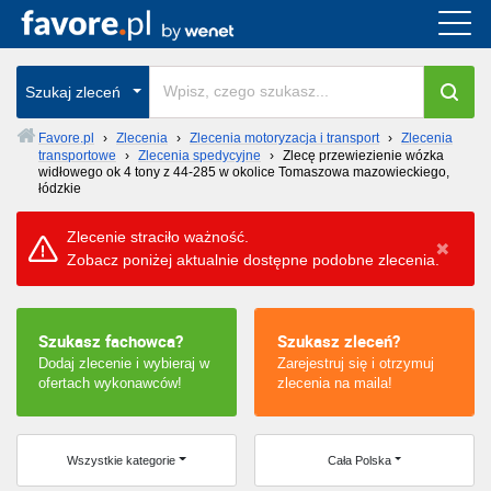
Cała Polska
Szukaj zleceń
wszystkie w całym kraju
Favore.pl
›
Zlecenia
›
Zlecenia motoryzacja i transport
›
Zlecenia
transportowe
›
Zlecenia spedycyjne
›
Zlecę przewiezienie wózka
widłowego ok 4 tony z 44-285 w okolice Tomaszowa mazowieckiego,
łódzkie
Zlecenie straciło ważność.
Zobacz poniżej aktualnie dostępne podobne zlecenia.
Szukasz fachowca?
Szukasz zleceń?
Dodaj zlecenie i wybieraj w
Zarejestruj się i otrzymuj
ofertach wykonawców!
zlecenia na maila!
Wszystkie kategorie
Cała Polska