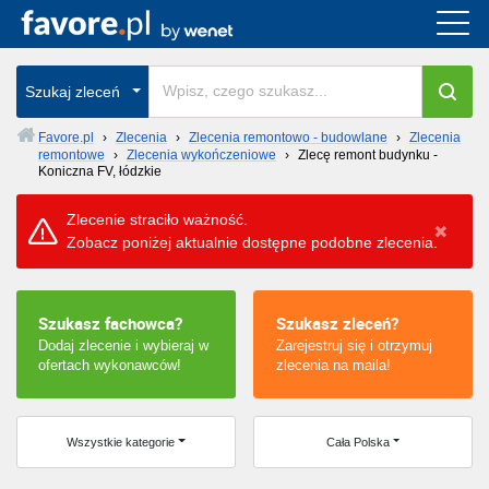
Cała Polska
Szukaj zleceń
wszystkie w całym kraju
Favore.pl
›
Zlecenia
›
Zlecenia remontowo - budowlane
›
Zlecenia
remontowe
›
Zlecenia wykończeniowe
›
Zlecę remont budynku -
Koniczna FV, łódzkie
Zlecenie straciło ważność.
Zobacz poniżej aktualnie dostępne podobne zlecenia.
Szukasz fachowca?
Szukasz zleceń?
Dodaj zlecenie i wybieraj w
Zarejestruj się i otrzymuj
ofertach wykonawców!
zlecenia na maila!
Wszystkie kategorie
Cała Polska