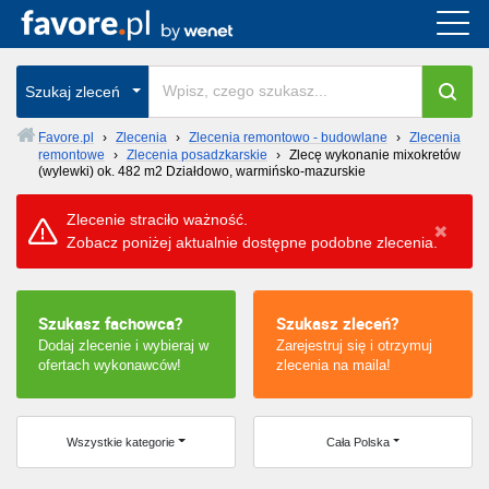
Cała Polska
Szukaj zleceń
wszystkie w całym kraju
Favore.pl
›
Zlecenia
›
Zlecenia remontowo - budowlane
›
Zlecenia
remontowe
›
Zlecenia posadzkarskie
›
Zlecę wykonanie mixokretów
(wylewki) ok. 482 m2 Działdowo, warmińsko-mazurskie
Zlecenie straciło ważność.
Zobacz poniżej aktualnie dostępne podobne zlecenia.
Szukasz fachowca?
Szukasz zleceń?
Dodaj zlecenie i wybieraj w
Zarejestruj się i otrzymuj
ofertach wykonawców!
zlecenia na maila!
Wszystkie kategorie
Cała Polska