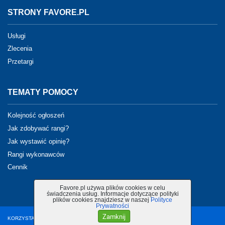
STRONY FAVORE.PL
Usługi
Zlecenia
Przetargi
TEMATY POMOCY
Kolejność ogłoszeń
Jak zdobywać rangi?
Jak wystawić opinię?
Rangi wykonawców
Cennik
Favore.pl używa plików cookies w celu
świadczenia usług. Informacje dotyczące polityki
plików cookies znajdziesz w naszej
Polityce
Prywatności
Zamknij
KORZYSTANIE Z PORTALU OZNACZA AKCEPTACJĘ
REGULAMINU