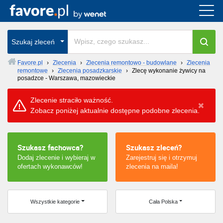
Cała Polska
Szukaj zleceń
wszystkie w całym kraju
Favore.pl
›
Zlecenia
›
Zlecenia remontowo - budowlane
›
Zlecenia
remontowe
›
Zlecenia posadzkarskie
›
Zlecę wykonanie żywicy na
posadzce - Warszawa, mazowieckie
Zlecenie straciło ważność.
Zobacz poniżej aktualnie dostępne podobne zlecenia.
Szukasz fachowca?
Szukasz zleceń?
Dodaj zlecenie i wybieraj w
Zarejestruj się i otrzymuj
ofertach wykonawców!
zlecenia na maila!
Wszystkie kategorie
Cała Polska