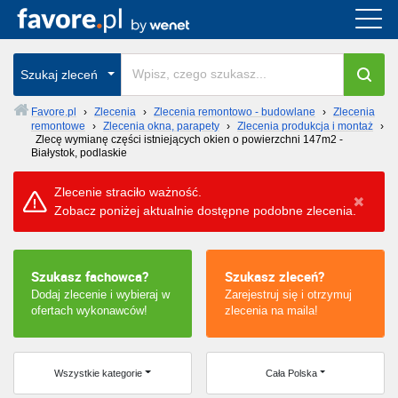
Cała Polska
Szukaj zleceń
wszystkie w całym kraju
Favore.pl
›
Zlecenia
›
Zlecenia remontowo - budowlane
›
Zlecenia
remontowe
›
Zlecenia okna, parapety
›
Zlecenia produkcja i montaż
›
Zlecę wymianę części istniejących okien o powierzchni 147m2 -
Białystok, podlaskie
Zlecenie straciło ważność.
Zobacz poniżej aktualnie dostępne podobne zlecenia.
Szukasz fachowca?
Szukasz zleceń?
Dodaj zlecenie i wybieraj w
Zarejestruj się i otrzymuj
ofertach wykonawców!
zlecenia na maila!
Wszystkie kategorie
Cała Polska