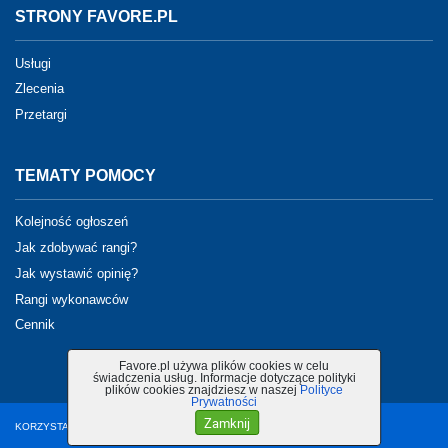
STRONY FAVORE.PL
Usługi
Zlecenia
Przetargi
TEMATY POMOCY
Kolejność ogłoszeń
Jak zdobywać rangi?
Jak wystawić opinię?
Rangi wykonawców
Cennik
Favore.pl używa plików cookies w celu
świadczenia usług. Informacje dotyczące polityki
plików cookies znajdziesz w naszej
Polityce
Prywatności
Zamknij
KORZYSTANIE Z PORTALU OZNACZA AKCEPTACJĘ
REGULAMINU