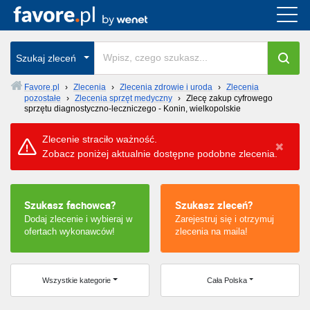
Cała Polska
Szukaj zleceń
wszystkie w całym kraju
Favore.pl
›
Zlecenia
›
Zlecenia zdrowie i uroda
›
Zlecenia
pozostałe
›
Zlecenia sprzęt medyczny
›
Zlecę zakup cyfrowego
sprzętu diagnostyczno-leczniczego - Konin, wielkopolskie
Zlecenie straciło ważność.
Zobacz poniżej aktualnie dostępne podobne zlecenia.
Szukasz fachowca?
Szukasz zleceń?
Dodaj zlecenie i wybieraj w
Zarejestruj się i otrzymuj
ofertach wykonawców!
zlecenia na maila!
Wszystkie kategorie
Cała Polska