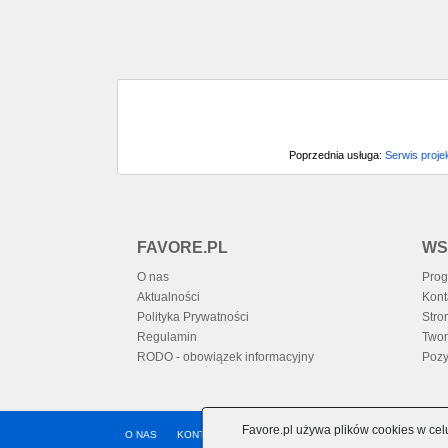
Poprzednia usługa:
Serwis proje
FAVORE.PL
WS
O nas
Prog
Aktualności
Kont
Polityka Prywatności
Stro
Regulamin
Twor
RODO - obowiązek informacyjny
Pozy
Favore.pl używa plików cookies w cel
O NAS
KONTAKT
PROGRAM PARTNERSKI
POMOC
A