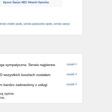
Epson Sanyo NEC Hitachi Optoma
erwis vivitek opole
,
serwis panasonic opole
,
serwis sanyo
uga sympatyczna. Serwis najpierew
rozwiń
 była ustalona cena i zdjęcie
. O wszystkich kosztach zostałam
rozwiń
m bardzo zadowolony z usługi
rozwiń
ą opinie.
ane.