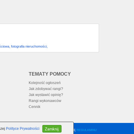
ościowa, fotografia nieruchomości,
TEMATY POMOCY
Kolejność ogłoszeń
Jak zdobywać rangi?
Jak wystawić opinię?
Rangi wykonawców
Cennik
Zamknij
szej
Polityce Prywatności
KORZYSTANIE Z PORTALU OZNACZA AKCEPTACJĘ
REGULAMINU