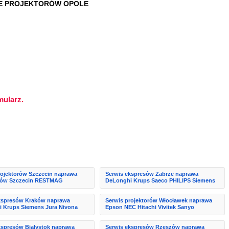
WE PROJEKTORÓW OPOLE
mularz.
rojektorów Szczecin naprawa
Serwis ekspresów Zabrze naprawa
orów Szczecin RESTMAG
DeLonghi Krups Saeco PHILIPS Siemens
kspresów Kraków naprawa
Serwis projektorów Włocławek naprawa
 Krups Siemens Jura Nivona
Epson NEC Hitachi Vivitek Sanyo
kspresów Białystok naprawa
Serwis ekspresów Rzeszów naprawa