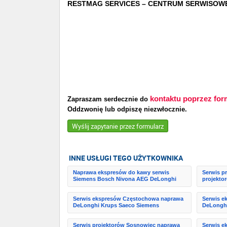
RESTMAG SERVICES – CENTRUM SERWISO
kontaktu poprzez for
Zapraszam serdecznie do
Oddzwonię lub odpiszę niezwłocznie.
Wyślij zapytanie przez formularz
INNE USŁUGI TEGO UŻYTKOWNIKA
Naprawa ekspresów do kawy serwis
Serwis p
Siemens Bosch Nivona AEG DeLonghi
projekt
Serwis ekspresów Częstochowa naprawa
Serwis e
DeLonghi Krups Saeco Siemens
DeLonghi
Serwis projektorów Sosnowiec naprawa
Serwis e