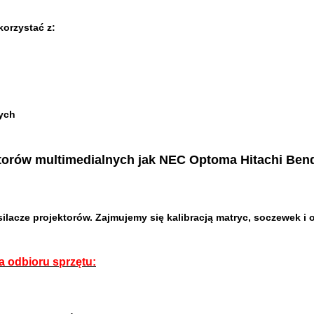
orzystać z:
nych
orów multimedialnych jak NEC Optoma Hitachi Benq,
silacze projektorów. Zajmujemy się kalibracją matryc, soczewek i
a odbioru sprzętu: