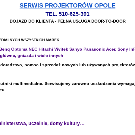
SERWIS PROJEKTORÓW OPOLE
TEL. 510-625-391
DOJAZD DO KLIENTA - PEŁNA USŁUGA DOOR-TO-DOOR
EDIALNYCH WSZYSTKICH MAREK
k Benq Optoma NEC Hitachi Vivitek Sanyo Panasonic Acer, Sony I
główne, gniazda i wiele innych
i doradztwo, pomoc i sprzedaż nowych lub używanych projektorów
zutniki multimedialne. Serwisujemy zarówno uszkodzenia wymagają
tu.
ministerstwa, uczelnie, domy kultury…