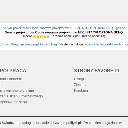
Serwis projektorów Opole naprawa projektorów NEC HITACHI OPTOMA BENQ - galeria
Serwis projektorów Opole naprawa projektorów NEC HITACHI OPTOMA BENQ
Oceń:
- średnia ocen:
4
na
5
(liczba ocen:
13
)
ktorów Elbląg naprawa projektorów Elbląg
Następna usługa:
Fotografia, fotografia okoliczn
PÓŁPRACA
STRONY FAVORE.PL
ram Partnerski
Usługi
akt
Zlecenia
ny internetowe dla firm
Przetargi
zenie sklepu internetowego
cjonowanie stron
u świadczenia usług. Informacje dotyczące polityki plików cookies znajdziesz w na
RCHIWUM
TAGI