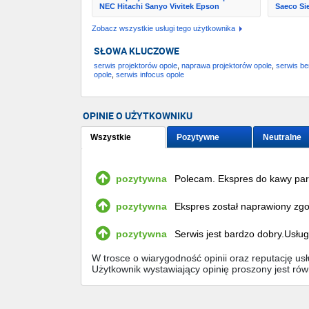
NEC Hitachi Sanyo Vivitek Epson
Saeco Si
Zobacz wszystkie usługi tego użytkownika
SŁOWA KLUCZOWE
serwis projektorów opole
,
naprawa projektorów opole
,
serwis be
opole
,
serwis infocus opole
OPINIE O UŻYTKOWNIKU
Wszystkie
Pozytywne
Neutralne
pozytywna
Polecam. Ekspres do kawy parz
przysłał szczegółową wycene w 
pozytywna
Ekspres został naprawiony zgod
działającego ekspresu. Termin 
poinformowana i teraz działa j
pozytywna
Serwis jest bardzo dobry.Usł
.Polecam.
W trosce o wiarygodność opinii oraz reputację u
Użytkownik wystawiający opinię proszony jest ró