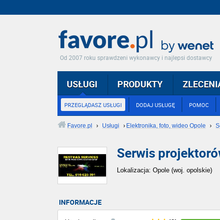
Od 2007 roku sprawdzeni wykonawcy i najlepsi dostawcy
USŁUGI
PRODUKTY
ZLECENI
PRZEGLĄDASZ USŁUGI
DODAJ USŁUGĘ
POMOC
Favore.pl
›
Usługi
›
Elektronika, foto, wideo Opole
›
S
Serwis projekto
Lokalizacja: Opole (woj. opolskie)
INFORMACJE