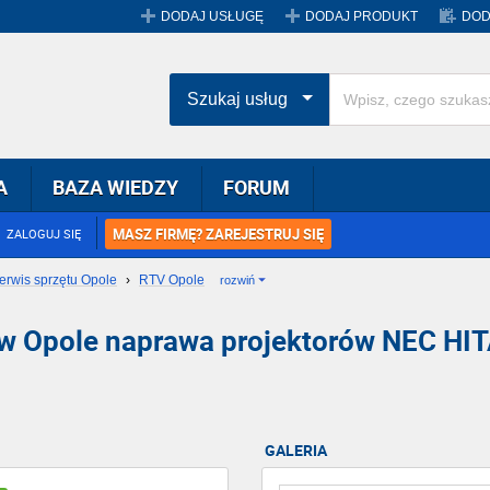
DODAJ USŁUGĘ
DODAJ PRODUKT
DOD
Szukaj usług
A
BAZA WIEDZY
FORUM
MASZ FIRMĘ? ZAREJESTRUJ SIĘ
ZALOGUJ SIĘ
erwis sprzętu Opole
›
RTV Opole
rozwiń
rów Opole naprawa projektorów NEC 
GALERIA