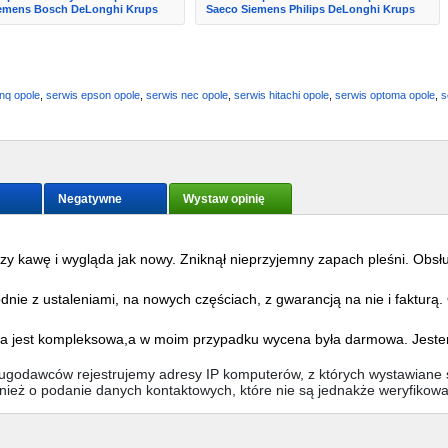
emens Bosch DeLonghi Krups
Saeco Siemens Philips DeLonghi Krups
nq opole
,
serwis epson opole
,
serwis nec opole
,
serwis hitachi opole
,
serwis optoma opole
,
s
Negatywne
Wystaw opinię
y kawę i wygląda jak nowy. Zniknął nieprzyjemny zapach pleśni. Obsł
rozbiciu na koszt cześci i robocizny. Po wykonanej usłudze na fakturze
nie z ustaleniami, na nowych częściach, z gwarancją na nie i fakturą
naprawy - taki jak ustalono.
ak nowy.
uga jest kompleksowa,a w moim przypadku wycena była darmowa. Jeste
sługodawców rejestrujemy adresy IP komputerów, z których wystawiane s
wnież o podanie danych kontaktowych, które nie są jednakże weryfikow