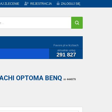
AJ ZLECENIE
REJESTRACJA
ZALOGUJ SIĘ
Favore.pl w liczbach
aktualnie usług
291 827
HITACHI OPTOMA BENQ
nr 444979