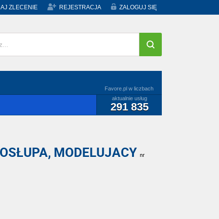
AJ ZLECENIE
REJESTRACJA
ZALOGUJ SIĘ
Favore.pl w liczbach
aktualnie usług
291 835
ĘGOSŁUPA, MODELUJACY
nr