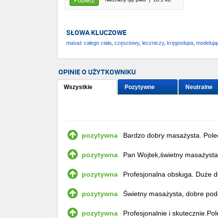
Pobierz
SŁOWA KLUCZOWE
masaż całego ciała
,
częsciowy
,
leczniczy
,
kręgosłupa
,
modelują
OPINIE O UŻYTKOWNIKU
Wszystkie
Pozytywne
Neutralne
pozytywna
Bardzo dobry masażysta. Pol
pozytywna
Pan Wojtek,świetny masażyst
pozytywna
Profesjonalna obsługa. Duże 
Odpowiedź
z dnia 30-07-202
pozytywna
Świetny masażysta, dobre pode
Zapraszam ponownie
pozytywna
Profesjonalnie i skutecznie.Po