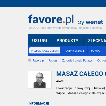
Od 2007 roku sprawdzeni wykonawcy i najlepsi dostawcy
USŁUGI
PRODUKTY
ZLECENI
PRZEGLĄDASZ USŁUGI
DODAJ USŁUGĘ
POMOC
Favore.pl
›
Usługi
›
Zdrowie i uroda Puławy
›
Ochro
MASAŻ CAŁEGO C
47438
Lokalizacja: Puławy (woj. lubelskie)
Więcej: Masaze całego ciała,częśc
INFORMACJE