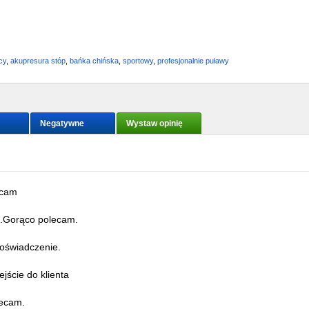
cy
,
akupresura stóp
,
bańka chińska
,
sportowy
,
profesjonalnie puławy
Negatywne
Wystaw opinię
ecam
a.Gorąco polecam.
doświadczenie.
4 17:57
jście do klienta
lecam.