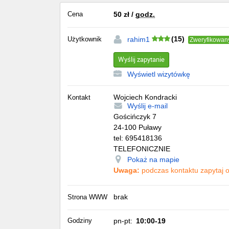
Cena
50
zł
/
godz.
(15)
Użytkownik
rahim1
Zweryfikowan
Wyślij zapytanie
Wyświetl wizytówkę
Wojciech Kondracki
Kontakt
Wyślij e-mail
Gościńczyk 7
24-100
Puławy
tel:
695418136
TELEFONICZNIE
Pokaż na mapie
Uwaga:
podczas kontaktu zapytaj o 
brak
Strona WWW
Godziny
pn-pt:
10:00-19