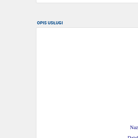
OPIS USŁUGI
Naz
Dzię