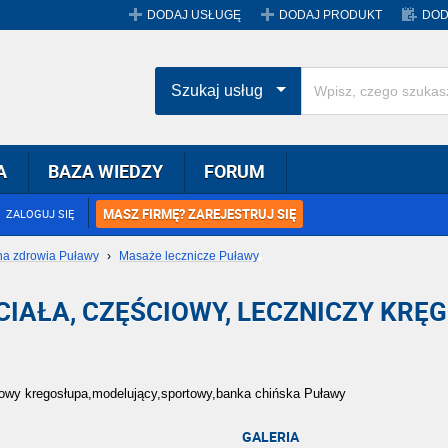
DODAJ USŁUGĘ
DODAJ PRODUKT
DOD
Szukaj usług
A
BAZA WIEDZY
FORUM
MASZ FIRMĘ? ZAREJESTRUJ SIĘ
ZALOGUJ SIĘ
na zdrowia Puławy
›
Masaże lecznicze Puławy
IAŁA, CZĘŚCIOWY, LECZNICZY KR
iowy kregosłupa,modelujący,sportowy,banka chińska Puławy
GALERIA