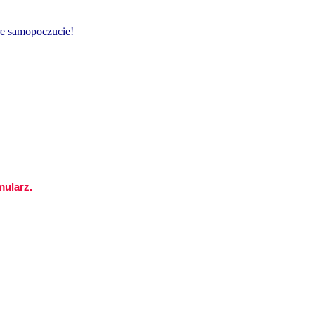
re samopoczucie!
mularz.