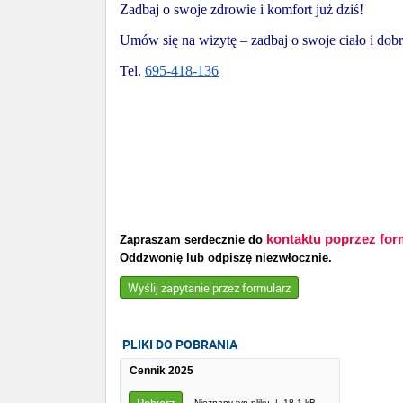
Zadbaj o swoje zdrowie i komfort już dziś!
Umów się na wizytę – zadbaj o swoje ciało i dob
Tel.
695-418-136
kontaktu poprzez for
Zapraszam serdecznie do
Oddzwonię lub odpiszę niezwłocznie.
Wyślij zapytanie przez formularz
PLIKI DO POBRANIA
Cennik 2025
Nieznany typ pliku | 18,1 kB