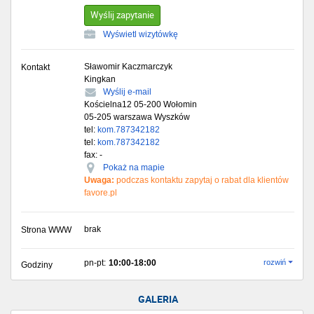
Wyślij zapytanie
Wyświetl wizytówkę
Sławomir Kaczmarczyk
Kontakt
Kingkan
Wyślij e-mail
Kościelna12 05-200 Wołomin
05-205
warszawa Wyszków
tel:
kom.787342182
tel:
kom.787342182
fax: -
Pokaż na mapie
Uwaga:
podczas kontaktu zapytaj o rabat dla klientów
favore.pl
brak
Strona WWW
pn-pt:
10:00-18:00
rozwiń
Godziny
GALERIA