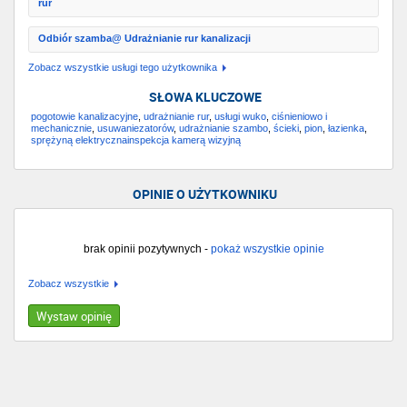
rur
Odbiór szamba@ Udrażnianie rur kanalizacji
Zobacz wszystkie usługi tego użytkownika
SŁOWA KLUCZOWE
pogotowie kanalizacyjne
,
udrażnianie rur
,
usługi wuko
,
ciśnieniowo i
mechanicznie
,
usuwaniezatorów
,
udrażnianie szambo
,
ścieki
,
pion
,
łazienka
,
sprężyną elektrycznainspekcja kamerą wizyjną
OPINIE O UŻYTKOWNIKU
brak opinii pozytywnych -
pokaż wszystkie opinie
Zobacz wszystkie
Wystaw opinię