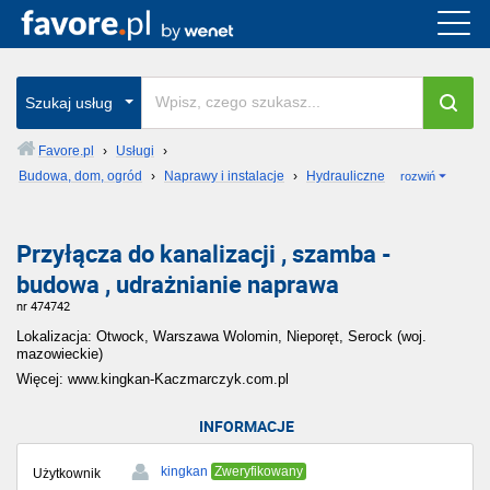
Szukaj usług
Favore.pl
›
Usługi
›
Budowa, dom, ogród
›
Naprawy i instalacje
›
Hydrauliczne
rozwiń
Przyłącza do kanalizacji , szamba -
budowa , udrażnianie naprawa
nr 474742
Lokalizacja: Otwock, Warszawa Wolomin, Nieporęt, Serock (woj.
mazowieckie)
Więcej: www.kingkan-Kaczmarczyk.com.pl
INFORMACJE
kingkan
Zweryfikowany
Użytkownik