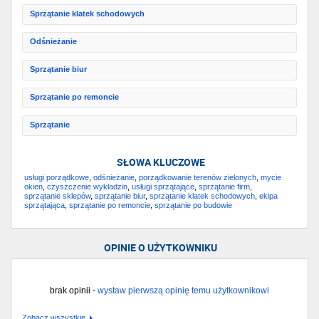
Sprzątanie klatek schodowych
Odśnieżanie
Sprzątanie biur
Sprzątanie po remoncie
Sprzątanie
SŁOWA KLUCZOWE
usługi porządkowe
,
odśnieżanie
,
porządkowanie terenów zielonych
,
mycie
okien
,
czyszczenie wykładzin
,
usługi sprzątające
,
sprzątanie firm
,
sprzątanie sklepów
,
sprzątanie biur
,
sprzątanie klatek schodowych
,
ekipa
sprzątająca
,
sprzątanie po remoncie
,
sprzątanie po budowie
OPINIE O UŻYTKOWNIKU
brak opinii -
wystaw pierwszą opinię temu użytkownikowi
Zobacz wszystkie