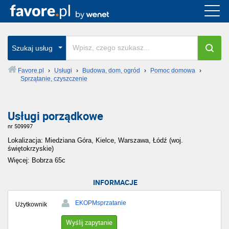
Szukaj usług
Favore.pl
›
Usługi
›
Budowa, dom, ogród
›
Pomoc domowa
›
Sprzątanie, czyszczenie
Usługi porządkowe
nr 509997
Lokalizacja: Miedziana Góra, Kielce, Warszawa, Łódź (woj.
świętokrzyskie)
Więcej: Bobrza 65c
INFORMACJE
EKOPMsprzatanie
Użytkownik
Wyślij zapytanie