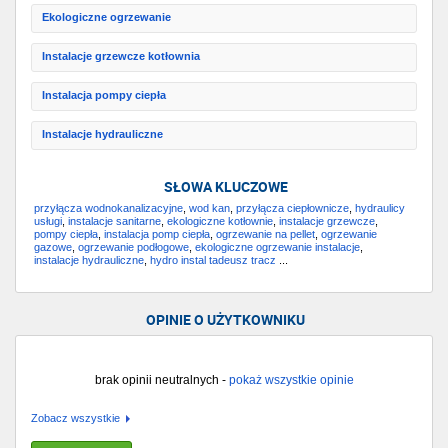
Ekologiczne ogrzewanie
Instalacje grzewcze kotłownia
Instalacja pompy ciepła
Instalacje hydrauliczne
SŁOWA KLUCZOWE
przyłącza wodnokanalizacyjne
,
wod kan
,
przyłącza ciepłownicze
,
hydraulicy
usługi
,
instalacje sanitarne
,
ekologiczne kotłownie
,
instalacje grzewcze
,
pompy ciepła
,
instalacja pomp ciepła
,
ogrzewanie na pellet
,
ogrzewanie
gazowe
,
ogrzewanie podłogowe
,
ekologiczne ogrzewanie instalacje
,
instalacje hydrauliczne
,
hydro instal tadeusz tracz
...
OPINIE O UŻYTKOWNIKU
brak opinii neutralnych -
pokaż wszystkie opinie
Zobacz wszystkie