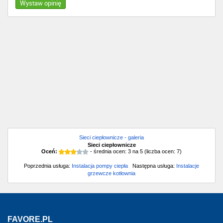
Wystaw opinię
Sieci ciepłownicze - galeria
Sieci ciepłownicze
Oceń:
- średnia ocen:
3
na
5
(liczba ocen:
7
)
Poprzednia usługa:
Instalacja pompy ciepła
Następna usługa:
Instalacje
grzewcze kotłownia
FAVORE.PL