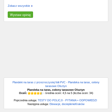
polecenia, tanio, solidnie i przede wszystkim zawsze od
Zobacz wszystkie
ręki
Wystaw opinię
Plandeki na taras z przezroczystej folii PVC - Plandeka na taras, osłony
tarasowe Olsztyn
Plandeka na taras, osłony tarasowe Olsztyn
Oceń:
- średnia ocen:
4,5
na
5
(liczba ocen:
34
)
Poprzednia usługa:
TESTY DO POLICJI - PYTANIA + ODPOWIEDZI
Następna usługa:
Elewacje, docieplenieKraków