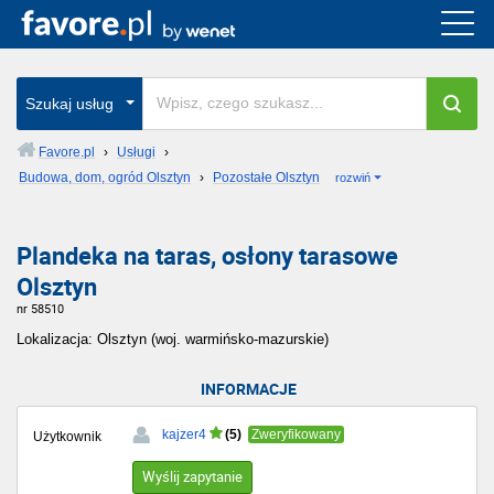
Szukaj usług
Favore.pl
›
Usługi
›
Budowa, dom, ogród Olsztyn
›
Pozostałe Olsztyn
rozwiń
Plandeka na taras, osłony tarasowe
Olsztyn
nr 58510
Lokalizacja: Olsztyn (woj. warmińsko-mazurskie)
INFORMACJE
(5)
kajzer4
Zweryfikowany
Użytkownik
Wyślij zapytanie