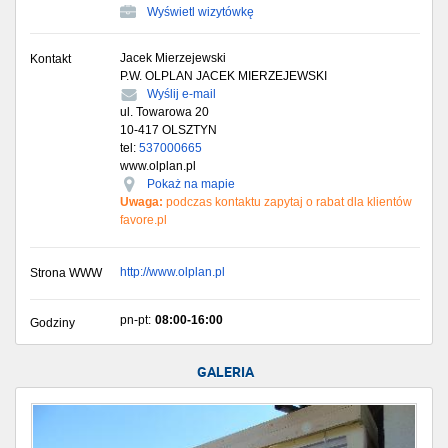
Wyświetl wizytówkę
Jacek Mierzejewski
Kontakt
P.W. OLPLAN JACEK MIERZEJEWSKI
Wyślij e-mail
ul. Towarowa 20
10-417
OLSZTYN
tel:
537000665
www.olplan.pl
Pokaż na mapie
Uwaga:
podczas kontaktu zapytaj o rabat dla klientów
favore.pl
http://www.olplan.pl
Strona WWW
pn-pt:
08:00-16:00
Godziny
GALERIA