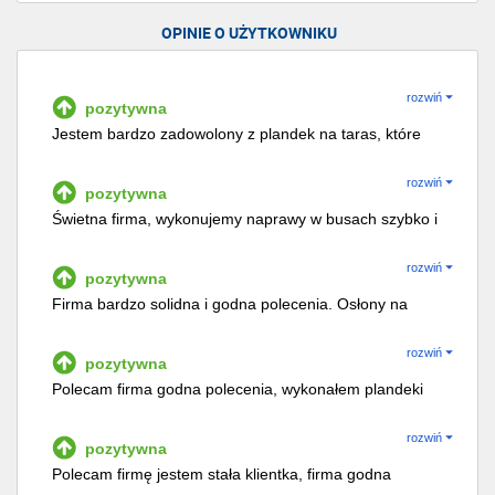
OPINIE O UŻYTKOWNIKU
rozwiń
pozytywna
Jestem bardzo zadowolony z plandek na taras, które
zamówiłem. Wykonane na wymiar, idealnie pasują,
zapewniając świetną ochronę przed deszczem i
rozwiń
pozytywna
wiatrem. Materiał jest trwały, a montaż szybki i łatwy.
Świetna firma, wykonujemy naprawy w busach szybko i
Polecam tę firmę za profesjonalizm i wysoką jakość
solidnie .
produktów! Marek K.
rozwiń
pozytywna
Firma bardzo solidna i godna polecenia. Osłony na
taras zostały wykonane profesjonalnie, zgodnie z
przesłanym rysunkiem.
rozwiń
pozytywna
Polecam firma godna polecenia, wykonałem plandeki
na taras u nich i jestem mega zadowolona :D
rozwiń
pozytywna
Polecam firmę jestem stała klientka, firma godna