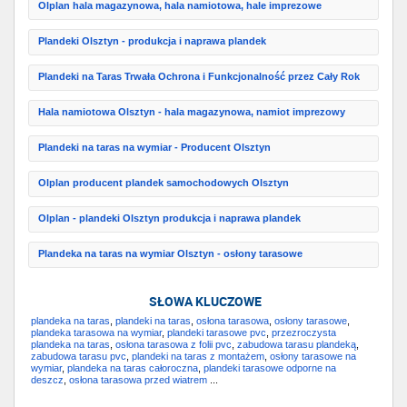
Olplan hala magazynowa, hala namiotowa, hale imprezowe
Plandeki Olsztyn - produkcja i naprawa plandek
Plandeki na Taras Trwała Ochrona i Funkcjonalność przez Cały Rok
Hala namiotowa Olsztyn - hala magazynowa, namiot imprezowy
Plandeki na taras na wymiar - Producent Olsztyn
Olplan producent plandek samochodowych Olsztyn
Olplan - plandeki Olsztyn produkcja i naprawa plandek
Plandeka na taras na wymiar Olsztyn - osłony tarasowe
SŁOWA KLUCZOWE
plandeka na taras
,
plandeki na taras
,
osłona tarasowa
,
osłony tarasowe
,
plandeka tarasowa na wymiar
,
plandeki tarasowe pvc
,
przezroczysta
plandeka na taras
,
osłona tarasowa z folii pvc
,
zabudowa tarasu plandeką
,
zabudowa tarasu pvc
,
plandeki na taras z montażem
,
osłony tarasowe na
wymiar
,
plandeka na taras całoroczna
,
plandeki tarasowe odporne na
deszcz
,
osłona tarasowa przed wiatrem
...