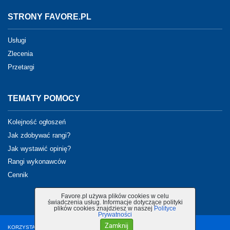
STRONY FAVORE.PL
Usługi
Zlecenia
Przetargi
TEMATY POMOCY
Kolejność ogłoszeń
Jak zdobywać rangi?
Jak wystawić opinię?
Rangi wykonawców
Cennik
Favore.pl używa plików cookies w celu
świadczenia usług. Informacje dotyczące polityki
plików cookies znajdziesz w naszej
Polityce
Prywatności
Zamknij
KORZYSTANIE Z PORTALU OZNACZA AKCEPTACJĘ
REGULAMINU