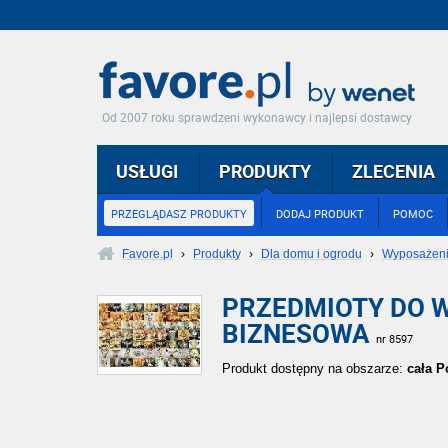
Od 2007 roku sprawdzeni wykonawcy i najlepsi dostawcy
USŁUGI
PRODUKTY
ZLECENIA
PRZEGLĄDASZ PRODUKTY
DODAJ PRODUKT
POMOC
Favore.pl
›
Produkty
›
Dla domu i ogrodu
›
Wyposażenie
PRZEDMIOTY DO 
BIZNESOWA
nr 8597
Produkt dostępny na obszarze:
cała P