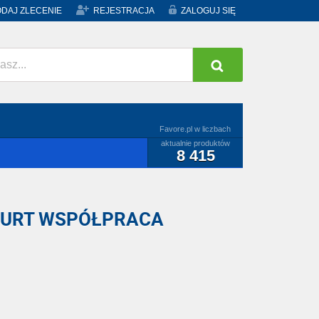
DAJ ZLECENIE
REJESTRACJA
ZALOGUJ SIĘ
Favore.pl w liczbach
aktualnie produktów
8 415
HURT WSPÓŁPRACA