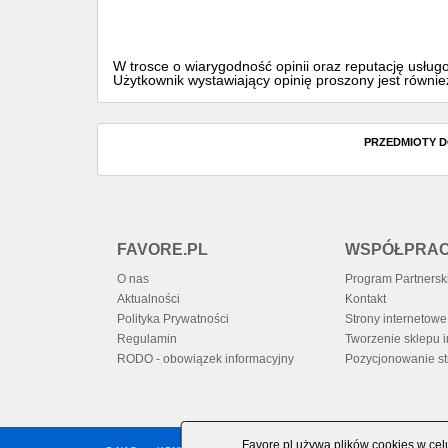
W trosce o wiarygodność opinii oraz reputację usłu
Użytkownik wystawiający opinię proszony jest równi
PRZEDMIOTY 
FAVORE.PL
WSPÓŁPRA
O nas
Program Partnersk
Aktualności
Kontakt
Polityka Prywatności
Strony internetowe 
Regulamin
Tworzenie sklepu 
RODO - obowiązek informacyjny
Pozycjonowanie st
Favore.pl używa plików cookies w cel