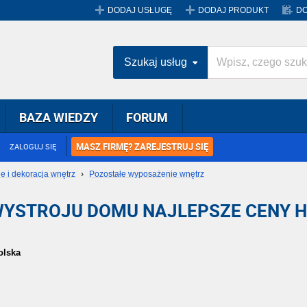
DODAJ USŁUGĘ
DODAJ PRODUKT
DO
Szukaj usług
BAZA WIEDZY
FORUM
MASZ FIRMĘ? ZAREJESTRUJ SIĘ
ZALOGUJ SIĘ
 i dekoracja wnętrz
›
Pozostałe wyposażenie wnętrz
WYSTROJU DOMU NAJLEPSZE CENY 
olska