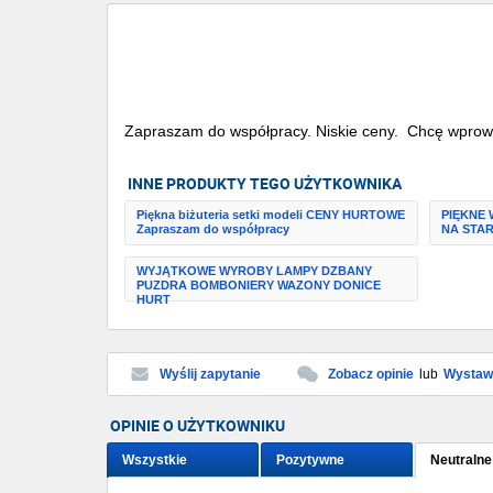
Zapraszam do współpracy. Niskie ceny. Chcę wprowadz
INNE PRODUKTY TEGO UŻYTKOWNIKA
Piękna biżuteria setki modeli CENY HURTOWE
PIĘKNE 
Zapraszam do współpracy
NA STAR
WYJĄTKOWE WYROBY LAMPY DZBANY
PUZDRA BOMBONIERY WAZONY DONICE
HURT
Wyślij zapytanie
Zobacz opinie
lub
Wystaw 
OPINIE O UŻYTKOWNIKU
Wszystkie
Pozytywne
Neutralne