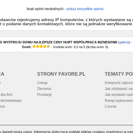
brak opinii neutralnych -
pokaż wszystkie opinie
godawców rejestrujemy adresy IP komputerów, z których wystawiane są o
eż o podanie danych kontaktowych, które nie są jednakże weryfikowane
DO WYSTROJU DOMU NAJLEPSZE CENY HURT WSPÓŁPRACA BIZNESOWA
(
galeria
) 
Oceń:
- średnia ocen:
4,5
na
5
(liczba ocen:
6
)
CA
STRONY FAVORE.PL
TEMATY P
i
Usługi
Kolejność ogłos
Zlecenia
Jak zdobywać ra
dla firm
Przetargi
Jak wystawić opi
internetowego
Rangi wykonaw
ron
Cennik
u świadczenia usług. Informacje dotyczące polityki plików cookies znajdziesz w na