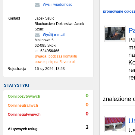
Wyślij wiadomość
promowane ogłosz
Kontakt
Jacek Szulc
Blacharstwo-Dekarstwo Jacek
P
Szulc
Wyślij e-mail
Pa
Malinowa 5
62-085 Skoki
ma
tel: 534956466
na
Uwaga:
podczas kontaktu
Ko
powołaj się na Favore.pl
Rejestracja
16 sty 2026, 13:53
re
re
STATYSTYKI
0
Opini pozytywnych
znalezione 
0
Opini neutralnych
0
Opini negatywnych
Us
3
Aktywnych usług
Us