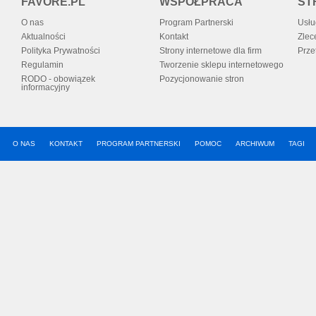
FAVORE.PL
WSPÓŁPRACA
ST
O nas
Program Partnerski
Usłu
Aktualności
Kontakt
Zlec
Polityka Prywatności
Strony internetowe dla firm
Prze
Regulamin
Tworzenie sklepu internetowego
RODO - obowiązek
Pozycjonowanie stron
informacyjny
O NAS
KONTAKT
PROGRAM PARTNERSKI
POMOC
ARCHIWUM
TAGI