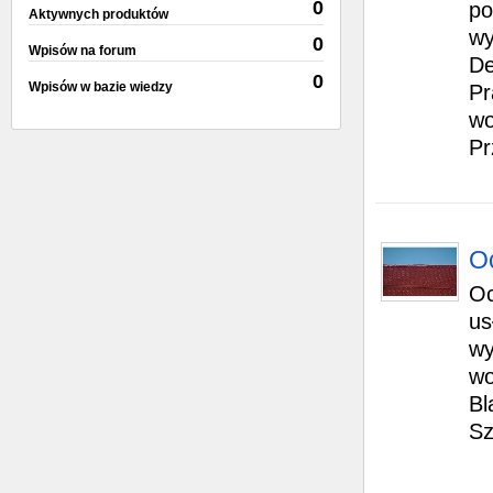
0
po
Aktywnych produktów
wy
0
Wpisów na forum
De
0
Wpisów w bazie wiedzy
Pr
wo
Pr
O
Oc
us
wy
wo
Bl
Sz