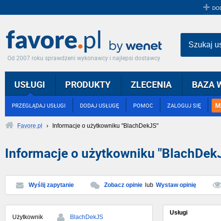
DO
Szukaj u
Od 2007 roku sprawdzeni wykonawcy i najlepsi dostawcy
USŁUGI
PRODUKTY
ZLECENIA
BAZA 
M
PRZEGLĄDAJ USŁUGI
DODAJ USŁUGĘ
POMOC
ZALOGUJ SIĘ
Favore.pl
›
Informacje o użytkowniku "BlachDekJS"
Informacje o użytkowniku "BlachDek
Wyślij zapytanie
Zobacz opinie
lub
Wystaw opinię
Usługi
Użytkownik
BlachDekJS