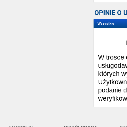
OPINIE O
Wszystkie
Wystaw opinię
W trosce 
usługodaw
których w
Użytkowni
podanie d
weryfiko