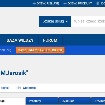
DODAJ USŁUGĘ
DODAJ PRODUKT
DO
Szukaj usług
BAZA WIEDZY
FORUM
MASZ FIRMĘ? ZAREJESTRUJ SIĘ
OGUJ SIĘ
OMJarosik"
opinię
Obserwuj
ługi
Produkty
Dyskusje
Artykuł