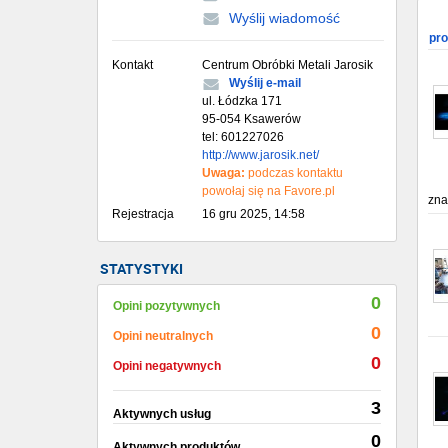
Wyślij wiadomość
pr
Kontakt
Centrum Obróbki Metali Jarosik
Wyślij e-mail
ul. Łódzka 171
95-054 Ksawerów
tel: 601227026
http://www.jarosik.net/
Uwaga:
podczas kontaktu
powołaj się na Favore.pl
zna
Rejestracja
16 gru 2025, 14:58
STATYSTYKI
0
Opini pozytywnych
0
Opini neutralnych
0
Opini negatywnych
3
Aktywnych usług
0
Aktywnych produktów