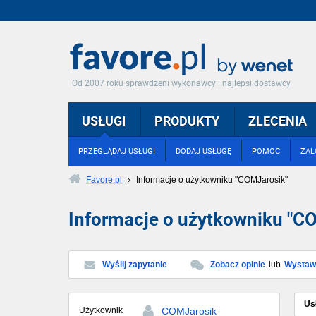
Od 2007 roku sprawdzeni wykonawcy i najlepsi dostawcy
USŁUGI
PRODUKTY
ZLECENIA
PRZEGLĄDAJ USŁUGI
DODAJ USŁUGĘ
POMOC
ZAL
Favore.pl
›
Informacje o użytkowniku "COMJarosik"
Informacje o użytkowniku "C
Wyślij zapytanie
Zobacz opinie
lub
Wystaw 
Us
Użytkownik
COMJarosik