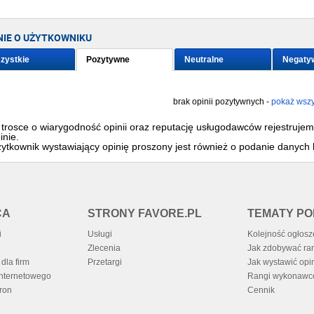
NIE O UŻYTKOWNIKU
zystkie
Pozytywne
Neutralne
Negaty
brak opinii pozytywnych -
pokaż wszy
trosce o wiarygodność opinii oraz reputację usługodawców rejestruje
inie.
ytkownik wystawiający opinię proszony jest również o podanie danych 
CA
STRONY FAVORE.PL
TEMATY P
i
Usługi
Kolejność ogłos
Zlecenia
Jak zdobywać ra
dla firm
Przetargi
Jak wystawić opi
internetowego
Rangi wykonaw
ron
Cennik