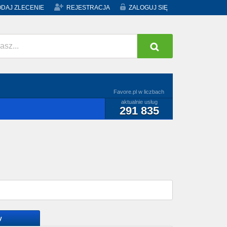
DAJ ZLECENIE
REJESTRACJA
ZALOGUJ SIĘ
Favore.pl w liczbach
aktualnie usług
291 835
y