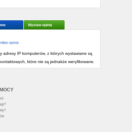
wne
Wystaw opinię
stkie opinie
my adresy IP komputerów, z których wystawiane są
kontaktowych, które nie są jednakże weryfikowane.
OMOCY
zeń
ngi?
nię?
ców