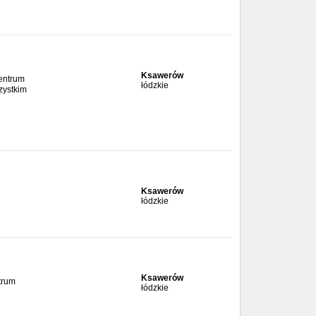
Ksawerów
Centrum
łódzkie
zystkim
Ksawerów
łódzkie
Ksawerów
trum
łódzkie