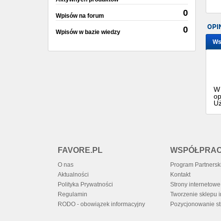
0
Wpisów na forum
OPI
0
Wpisów w bazie wiedzy
Ws
W 
op
Uż
FAVORE.PL
WSPÓŁPRA
O nas
Program Partnersk
Aktualności
Kontakt
Polityka Prywatności
Strony internetowe 
Regulamin
Tworzenie sklepu 
RODO - obowiązek informacyjny
Pozycjonowanie st