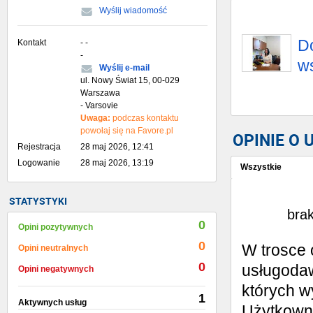
Wyślij wiadomość
D
Kontakt
- -
-
w
Wyślij e-mail
ul. Nowy Świat 15, 00-029
Warszawa
- Varsovie
Uwaga:
podczas kontaktu
powołaj się na Favore.pl
OPINIE O
Rejestracja
28 maj 2026, 12:41
Logowanie
28 maj 2026, 13:19
Wszystkie
Wystaw opinię
STATYSTYKI
brak
0
Opini pozytywnych
0
W trosce 
Opini neutralnych
0
usługodaw
Opini negatywnych
których w
1
Aktywnych usług
Użytkowni