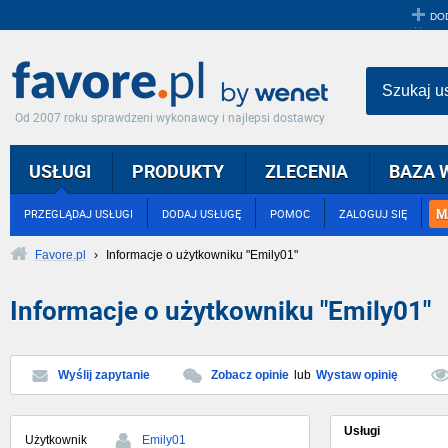
DO
Szukaj u
Od 2007 roku sprawdzeni wykonawcy i najlepsi dostawcy
USŁUGI
PRODUKTY
ZLECENIA
BAZA 
M
PRZEGLĄDAJ USŁUGI
DODAJ USŁUGĘ
POMOC
ZALOGUJ SIĘ
Favore.pl
›
Informacje o użytkowniku "Emily01"
Informacje o użytkowniku "Emily01"
Wyślij zapytanie
Zobacz opinie
lub
Wystaw opinię
Usługi
Użytkownik
Emily01