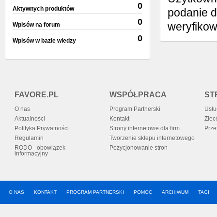
0
Aktywnych produktów
podanie d
0
weryfiko
Wpisów na forum
0
Wpisów w bazie wiedzy
FAVORE.PL
WSPÓŁPRACA
ST
O nas
Program Partnerski
Usłu
Aktualności
Kontakt
Zlec
Polityka Prywatności
Strony internetowe dla firm
Prze
Regulamin
Tworzenie sklepu internetowego
RODO - obowiązek
Pozycjonowanie stron
informacyjny
O NAS
KONTAKT
PROGRAM PARTNERSKI
POMOC
ARCHIWUM
TAGI